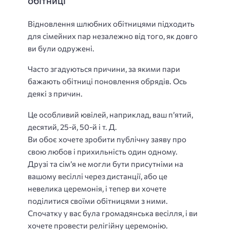
обітниці
Відновлення шлюбних обітницями підходить
для сімейних пар незалежно від того, як довго
ви були одружені.
Часто згадуються причини, за якими пари
бажають обітниці поновлення обрядів. Ось
деякі з причин.
Це особливий ювілей, наприклад, ваш п’ятий,
десятий, 25-й, 50-й і т. Д.
Ви обоє хочете зробити публічну заяву про
свою любов і прихильність один одному.
Друзі та сім’я не могли бути присутніми на
вашому весіллі через дистанції, або це
невелика церемонія, і тепер ви хочете
поділитися своїми обітницями з ними.
Спочатку у вас була громадянська весілля, і ви
хочете провести релігійну церемонію.