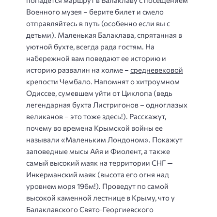
Военного музея – берите билет и смело
отправляйтесь в путь (особенно если вы с
детьми). Маленькая Балаклава, спрятанная в
уютной бухте, всегда рада гостям. На
набережной вам поведают ее историю и
историю развалин на холме –
средневековой
крепости Чембало
. Напомнят о хитроумном
Одиссее, сумевшем уйти от Циклопа (ведь
легендарная бухта Листригонов – одноглазых
великанов – это тоже здесь!). Расскажут,
почему во времена Крымской войны ее
называли «Маленьким Лондоном». Покажут
заповедные мысы Айя и Фиолент, а также
самый высокий маяк на территории СНГ —
Инкерманский маяк (высота его огня над
уровнем моря 196м!). Проведут по самой
высокой каменной лестнице в Крыму, что у
Балаклавского Свято-Георгиевского