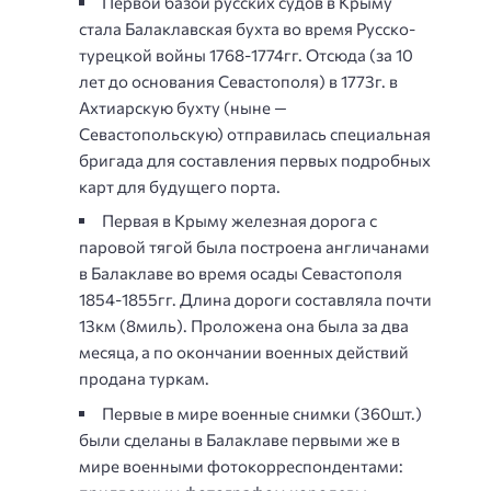
Первой базой русских судов в Крыму
стала Балаклавская бухта во время Русско-
турецкой войны 1768-1774гг. Отсюда (за 10
лет до основания Севастополя) в 1773г. в
Ахтиарскую бухту (ныне —
Севастопольскую) отправилась специальная
бригада для составления первых подробных
карт для будущего порта.
Первая в Крыму железная дорога с
паровой тягой была построена англичанами
в Балаклаве во время осады Севастополя
1854-1855гг. Длина дороги составляла почти
13км (8миль). Проложена она была за два
месяца, а по окончании военных действий
продана туркам.
Первые в мире военные снимки (360шт.)
были сделаны в Балаклаве первыми же в
мире военными фотокорреспондентами: