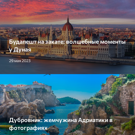
Будапешт на закате: волшебные моменты
у Дуная
29 мая 2023
Дубровник: жемчужина Адриатики в
фотографиях