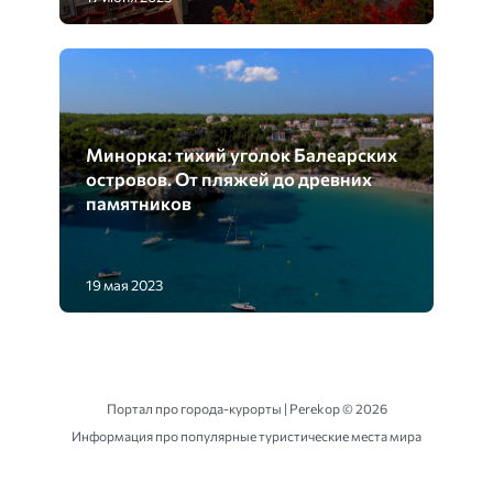
Минорка: тихий уголок Балеарских
островов. От пляжей до древних
памятников
19 мая 2023
Портал про города-курорты | Perekop ©
2026
Информация про популярные туристические места мира