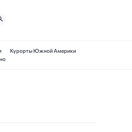
и
Курорты Южной Америки
но