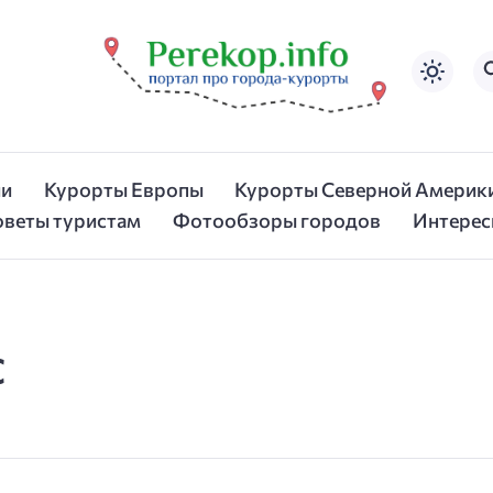
ии
Курорты Европы
Курорты Северной Америк
оветы туристам
Фотообзоры городов
Интерес
С