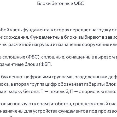
ой часть фундамента, которая передает нагрузку от
оисхождения. Фундаментные блоки выбирают в завис
ины расчетной нагрузки и назначения сооружения или
а сплошные (ФБС), сплошные, оснащенные вырезом 
ндаментные блоки (ФБП.
 буквенно-цифровыми группами, разделенными дефис
ка, а вторая группа цифр обозначает габариты блока
чает марку бетона: Т — тяжелый; П — с пористым напо
ов используют керамзитобетон, среднетяжелый сили
едназначены для устройства фундаментов под произ