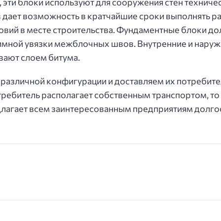
, эти блоки используют для сооружения стен техниче
дает возможность в кратчайшие сроки выполнять ра
овий в месте строительства. Фундаментные блоки до
аимной увязки межблочных швов. Внутренние и нар
вают слоем битума.
азличной конфигурации и доставляем их потребите
требитель располагает собственным транспортом, то
лагает всем заинтересованным предприятиям долг