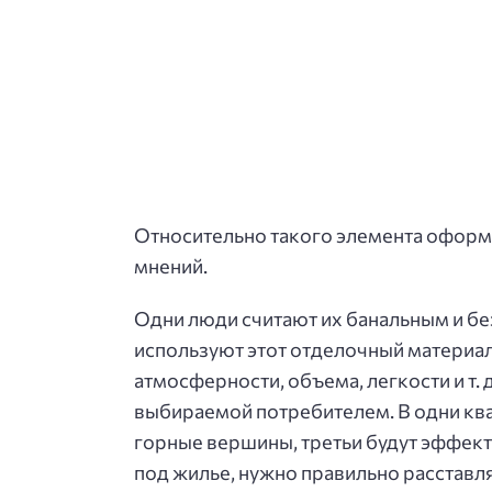
Относительно такого элемента оформ
мнений.
Одни люди считают их банальным и бе
используют этот отделочный материал
атмосферности, объема, легкости и т.
выбираемой потребителем. В одни кв
горные вершины, третьи будут эффектн
под жилье, нужно правильно расставля