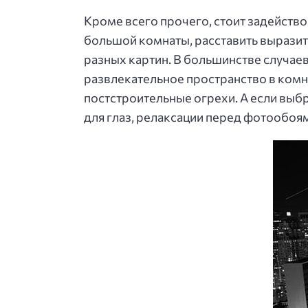
Кроме всего прочего, стоит задейств
большой комнаты, расставить выразите
разных картин. В большинстве случаев
развлекательное пространство в комн
постстроительные огрехи. А если выб
для глаз, релаксации перед фотообоя