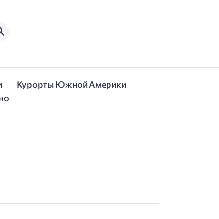
и
Курорты Южной Америки
но