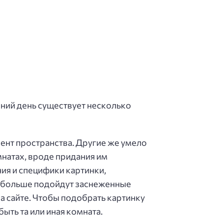
ний день существует несколько
ент пространства. Другие же умело
натах, вроде придания им
ния и специфики картинки,
м больше подойдут заснеженные
а сайте. Чтобы подобрать картинку
ыть та или иная комната.