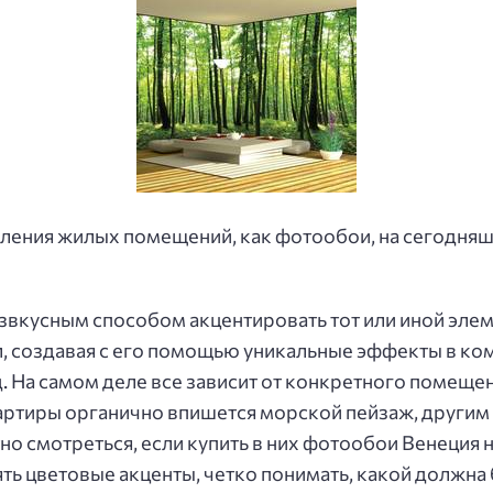
ления жилых помещений, как фотообои, на сегодняш
звкусным способом акцентировать тот или иной элем
, создавая с его помощью уникальные эффекты в ком
 д. На самом деле все зависит от конкретного помеще
артиры органично впишется морской пейзаж, други
о смотреться, если купить в них фотообои Венеция н
ть цветовые акценты, четко понимать, какой должна б