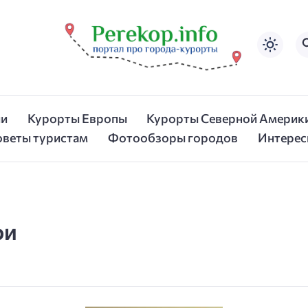
ии
Курорты Европы
Курорты Северной Америк
оветы туристам
Фотообзоры городов
Интерес
ои