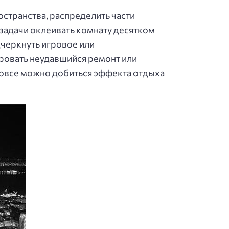
странства, распределить части
 задачи оклеивать комнату десятком
дчеркнуть игровое или
ровать неудавшийся ремонт или
вовсе можно добиться эффекта отдыха