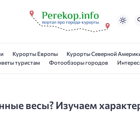
ии
Курорты Европы
Курорты Северной Америк
оветы туристам
Фотообзоры городов
Интерес
нные весы? Изучаем характе