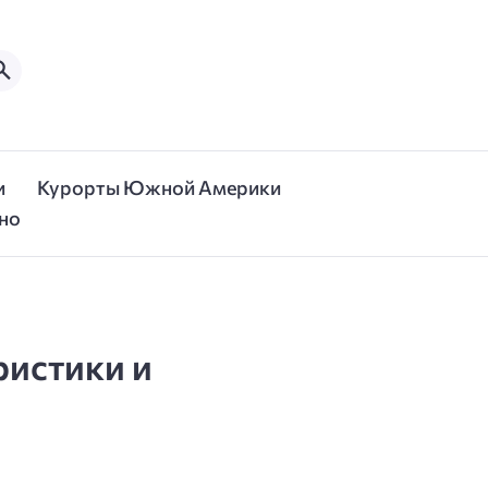
и
Курорты Южной Америки
но
ристики и