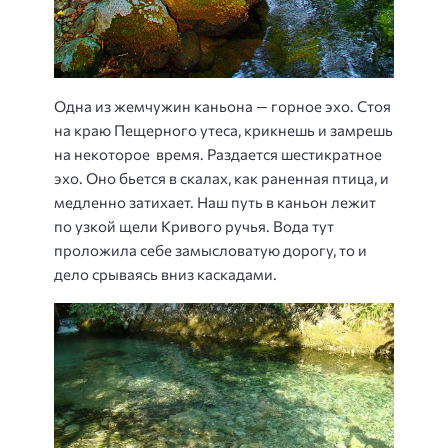
Одна из жемчужин каньона — горное эхо. Стоя
на краю Пещерного утеса, крикнешь и замрешь
на некоторое время. Раздается шестикратное
эхо. Оно бьется в скалах, как раненная птица, и
медленно затихает. Наш путь в каньон лежит
по узкой щели Кривого ручья. Вода тут
проложила себе замысловатую дорогу, то и
дело срываясь вниз каскадами.