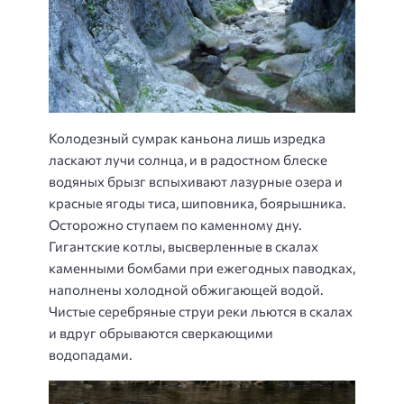
Колодезный сумрак каньона лишь изредка
ласкают лучи солнца, и в радостном блеске
водяных брызг вспыхивают лазурные озера и
красные ягоды тиса, шиповника, боярышника.
Осторожно ступаем по каменному дну.
Гигантские котлы, высверленные в скалах
каменными бомбами при ежегодных паводках,
наполнены холодной обжигающей водой.
Чистые серебряные струи реки льются в скалах
и вдруг обрываются сверкающими
водопадами.