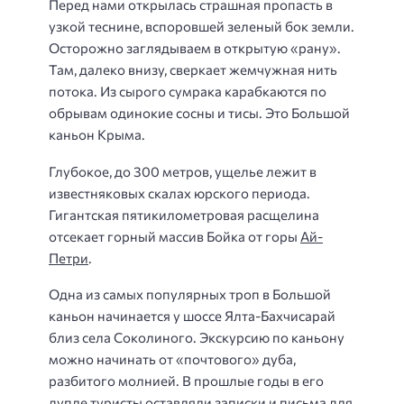
Перед нами открылась страшная пропасть в
узкой теснине, вспоровшей зеленый бок земли.
Осторожно заглядываем в открытую «рану».
Там, далеко внизу, сверкает жемчужная нить
потока. Из сырого сумрака карабкаются по
обрывам одинокие сосны и тисы. Это Большой
каньон Крыма.
Глубокое, до 300 метров, ущелье лежит в
известняковых скалах юрского периода.
Гигантская пятикилометровая расщелина
отсекает горный массив Бойка от горы
Ай-
Петри
.
Одна из самых популярных троп в Большой
каньон начинается у шоссе Ялта-Бахчисарай
близ села Соколиного. Экскурсию по каньону
можно начинать от «почтового» дуба,
разбитого молнией. В прошлые годы в его
дупле туристы оставляли записки и письма для