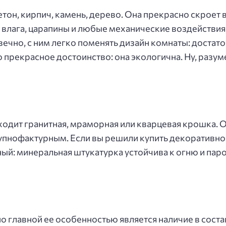
тон, кирпич, камень, дерево. Она прекрасно скроет
влага, царапины и любые механические воздействия,
ечно, с ним легко поменять дизайн комнаты: достато
 прекрасное достоинство: она экологична. Ну, разуме
 входит гранитная, мраморная или кварцевая крошка. 
рупнофактурным. Если вы решили купить декоративно
ный: минеральная штукатурка устойчива к огню и па
но главной ее особенностью является наличие в сост