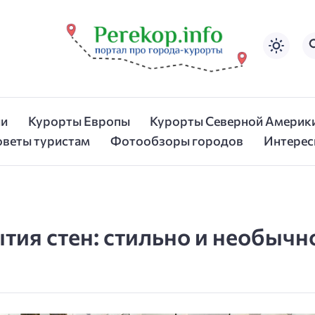
ии
Курорты Европы
Курорты Северной Америк
оветы туристам
Фотообзоры городов
Интерес
ия стен: стильно и необычн