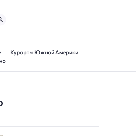
и
Курорты Южной Америки
но
о