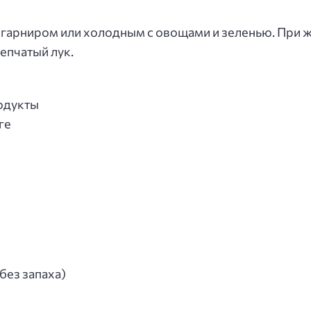
 гарниром или холодным с овощами и зеленью. При 
епчатый лук.
одукты
ге
без запаха)