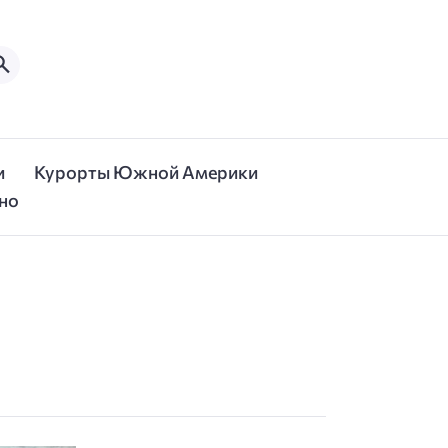
и
Курорты Южной Америки
но