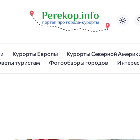
ии
Курорты Европы
Курорты Северной Америк
оветы туристам
Фотообзоры городов
Интерес