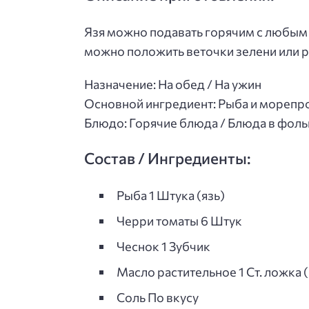
Язя можно подавать горячим с любым
можно положить веточки зелени или р
Назначение: На обед / На ужин
Основной ингредиент: Рыба и морепр
Блюдо: Горячие блюда / Блюда в фоль
Состав / Ингредиенты:
Рыба 1 Штука (язь)
Черри томаты 6 Штук
Чеснок 1 Зубчик
Масло растительное 1 Ст. ложка (
Соль По вкусу