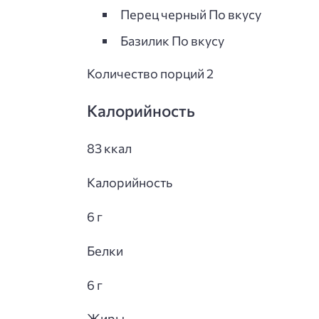
Перец черный По вкусу
Базилик По вкусу
Количество порций 2
Калорийность
83 ккал
Калорийность
6 г
Белки
6 г
Жиры