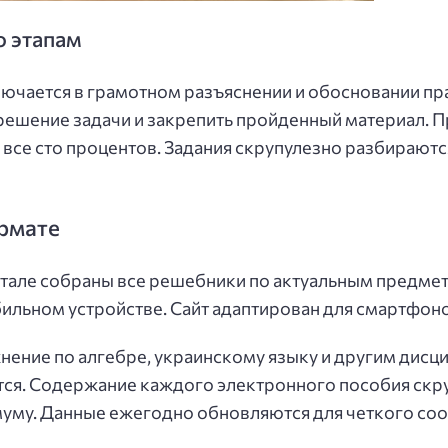
о этапам
ключается в грамотном разъяснении и обосновании п
 решение задачи и закрепить пройденный материал. 
 все сто процентов. Задания скрупулезно разбираютс
рмате
тале собраны все решебники по актуальным предмет
бильном устройстве. Сайт адаптирован для смартфоно
нение по алгебре, украинскому языку и другим дисцип
тся. Содержание каждого электронного пособия скр
муму. Данные ежегодно обновляются для четкого со