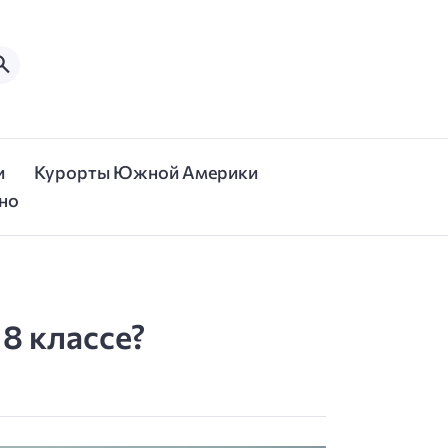
и
Курорты Южной Америки
но
8 классе?