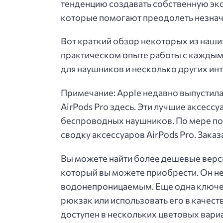
тенденцию создавать собственную эк
которые помогают преодолеть незнач
Вот краткий обзор некоторых из наш
практическом опыте работы с каждым 
для наушников и несколько других ин
Примечание: Apple недавно выпустила
AirPods Pro здесь. Эти лучшие аксес
беспроводных наушников. По мере поя
сводку аксессуаров AirPods Pro. Зака
Вы можете найти более дешевые версии 
который вы можете приобрести. Он не
водонепроницаемым. Еще одна ключев
рюкзак или использовать его в качес
доступен в нескольких цветовых вариа