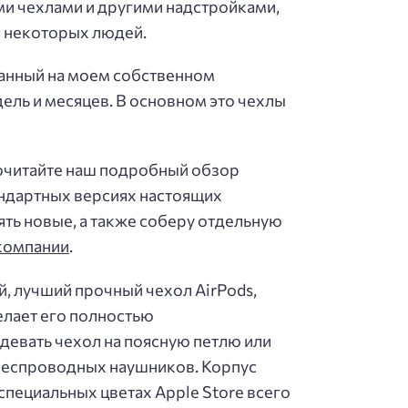
и чехлами и другими надстройками,
я некоторых людей.
ванный на моем собственном
ель и месяцев. В основном это чехлы
рочитайте наш подробный обзор
андартных версиях настоящих
ять новые, а также соберу отдельную
 компании
.
уй, лучший прочный чехол AirPods,
елает его полностью
евать чехол на поясную петлю или
 беспроводных наушников. Корпус
 специальных цветах Apple Store всего