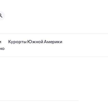
и
Курорты Южной Америки
но