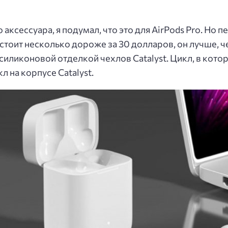
 аксессуара, я подумал, что это для AirPods Pro. Но 
 стоит несколько дороже за 30 долларов, он лучше, ч
 силиконовой отделкой чехлов Catalyst. Цикл, в ко
л на корпусе Catalyst.