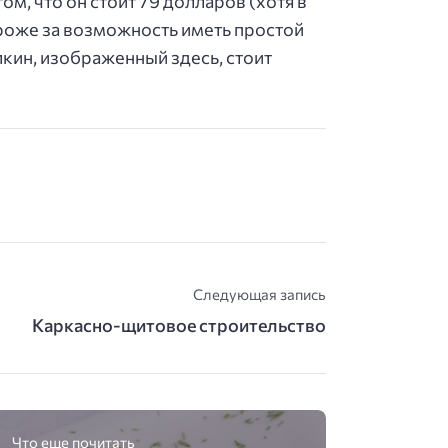
м, что он стоит 79 долларов (хотя в
ороже за возможность иметь простой
лкин, изображенный здесь, стоит
Следующая запись
Каркасно-щитовое строительство
Что еще почитать