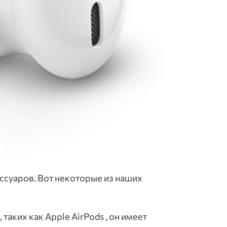
ессуаров. Вот некоторые из наших
таких как Apple AirPods , он имеет