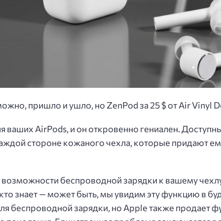
но, пришло и ушло, но ZenPod за 25 $ от Air Vinyl 
я ваших AirPods, и он откровенно гениален. Доступн
аждой стороне кожаного чехла, которые придают ем
 возможности беспроводной зарядки к вашему чехлу 
но кто знает — может быть, мы увидим эту функцию в б
 для беспроводной зарядки, но Apple также продает 