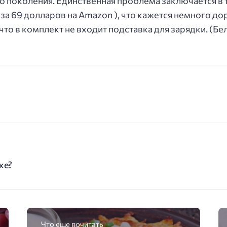
о поколения. Единственная проблема заключается в то
 за 69 долларов на Amazon ), что кажется немного д
что в комплект не входит подставка для зарядки. (Бе
ке?
Что еще почитать