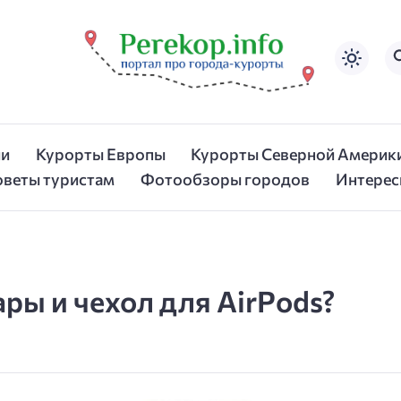
ии
Курорты Европы
Курорты Северной Америк
оветы туристам
Фотообзоры городов
Интерес
ры и чехол для AirPods?