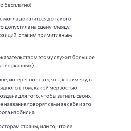
ио
бесплатно!
а, могла докатиться до такого
о допустила на сцену плеяду,
зиций, с таким примитивным
доказательством этому служит большое
сковерканных).
е, интересно знать, что, к примеру, в
тыдного в том, какой мерзостью
создана для того, чтобы загнать своих
 названия говорят сами за себя и это
рога изобилия.
осторам страны, или то, что ее