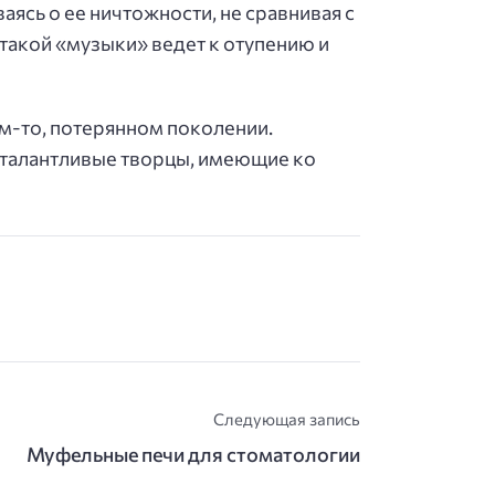
сь о ее ничтожности, не сравнивая с
такой «музыки» ведет к отупению и
ем-то, потерянном поколении.
ут талантливые творцы, имеющие ко
Следующая запись
Муфельные печи для стоматологии