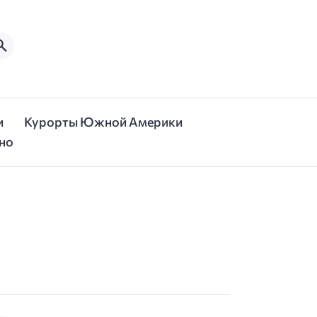
и
Курорты Южной Америки
но