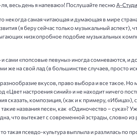
ля, весь день я напеваю»! Послушайте песню
А-Студ
 что некогда самая читающая и думающая в мире стран
вития (я беру сейчас только музыкальный аспект), чт
рыгающих низкопробное подобие музыкальных компо
» и сами «попсовые певуны» иногда сомневаются, и 
ми же на свой лад (в большинстве случаев, просто и
разнообразие вкусов, право выбора и все такое. Но мн
од «Цвет настроения синий» и не находит ничего пос
ния сказать, композиция, (как и к примеру, «Ибица»), 
такие названия песен, как «Одиночество – сука»? Уже
а, что вытекает с современной эстрады, словно из 
 что такая псевдо-культура выплыла и разлилась по пр