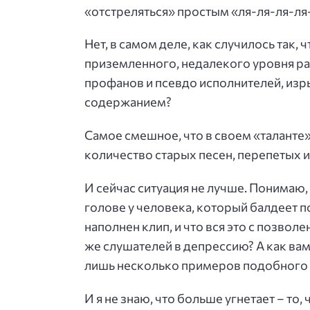
«отстреляться» простым «ля-ля-ля-ля-
Нет, в самом деле, как случилось так,
приземленного, недалекого уровня раз
профанов и псевдо исполнителей, из
содержанием?
Самое смешное, что в своем «таланте
количество старых песен, перепетых и
И сейчас ситуация не лучше. Понимаю, 
голове у человека, который балдеет п
наполнен клип, и что вся это с позволе
же слушателей в депрессию? А как вам 
лишь несколько примеров подобного дн
И я не знаю, что больше угнетает – то,