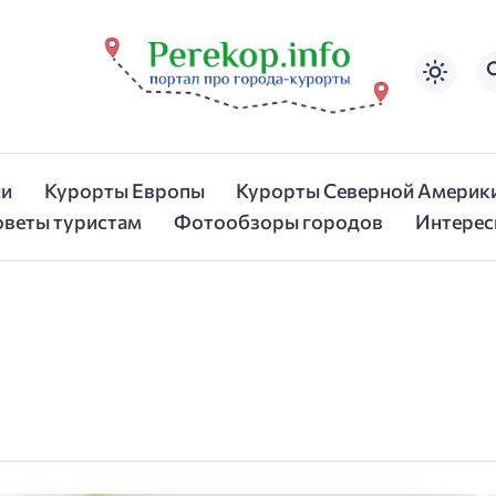
ии
Курорты Европы
Курорты Северной Америк
оветы туристам
Фотообзоры городов
Интерес