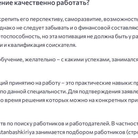
ние качественно работать?
репить его перспективу, саморазвитие, возможность 
нако не следует забывать и о финансовой составляю
оспособность, но эта мотивация не должна быть у р
 и квалификация соискателя.
бучение, желательно – с какими успехами, занимался
й принятию на работу – это практические навыки:
ы по данной специальности. Для подтверждения заяв
 во время решения которых можно на конкретных пр
в по поиску работников и работодателей. В частнос
ostanbashkiriya занимается подбором работников (стр