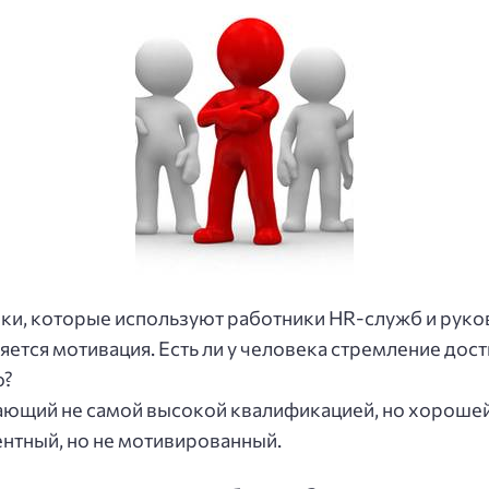
ки, которые используют работники HR-служб и руко
яется мотивация. Есть ли у человека стремление дос
о?
дающий не самой высокой квалификацией, но хороше
нтный, но не мотивированный.