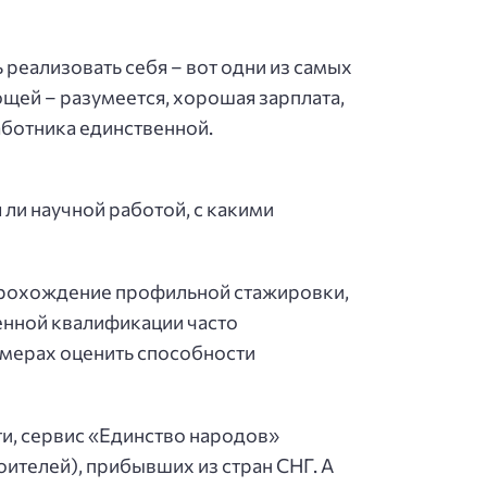
реализовать себя – вот одни из самых
щей – разумеется, хорошая зарплата,
аботника единственной.
 ли научной работой, с какими
 прохождение профильной стажировки,
ленной квалификации часто
имерах оценить способности
ти, сервис «Единство народов»
оителей), прибывших из стран СНГ. А