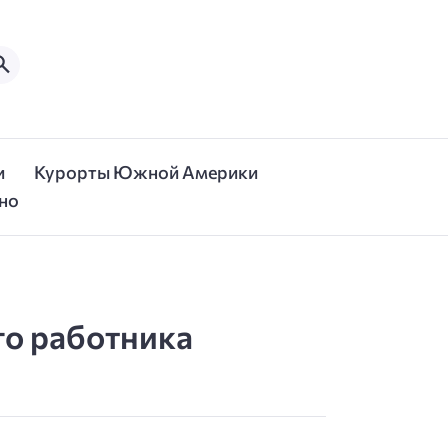
и
Курорты Южной Америки
но
го работника