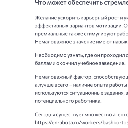
Что может обеспечить стремле
Желание ускорить карьерный рост и ук
эффективных вариантов мотивации. Од
премиальные также стимулируют работ
Немаловажное значение имеют навыки
Необходимо узнать, где он проходил о
баллами окончил учебное заведение.
Немаловажный фактор, способствующи
а лучше всего – наличие опыта работ
используются ситуационные задания,
потенциального работника.
Сегодня существует множество агентст
https://enrabota.ru/workers/bashkort