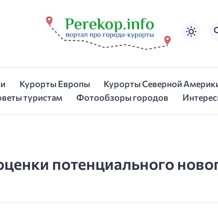
ии
Курорты Европы
Курорты Северной Америк
оветы туристам
Фотообзоры городов
Интерес
оценки потенциального ново