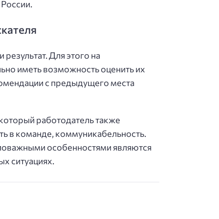
 России.
скателя
результат. Для этого на
льно иметь возможность оценить их
комендации с предыдущего места
 который работодатель также
ть в команде, коммуникабельность.
маловажными особенностями являются
ых ситуациях.