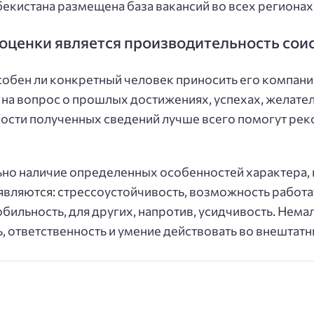
бекистана размещена база вакансий во всех регионах
ценки является производительность сои
обен ли конкретный человек приносить его компании 
 на вопрос о прошлых достижениях, успехах, желате
ности полученных сведений лучше всего помогут ре
ьно наличие определенных особенностей характера,
являются: стрессоустойчивость, возможность работа
бильность, для других, напротив, усидчивость. Не
, ответственность и умение действовать во внештатн