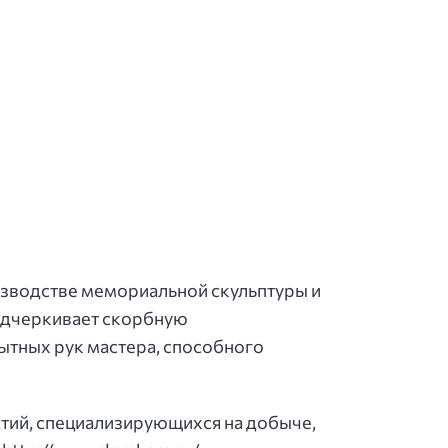
изводстве мемориальной скульптуры и
подчеркивает скорбную
ытных рук мастера, способного
ятий, специализирующихся на добыче,