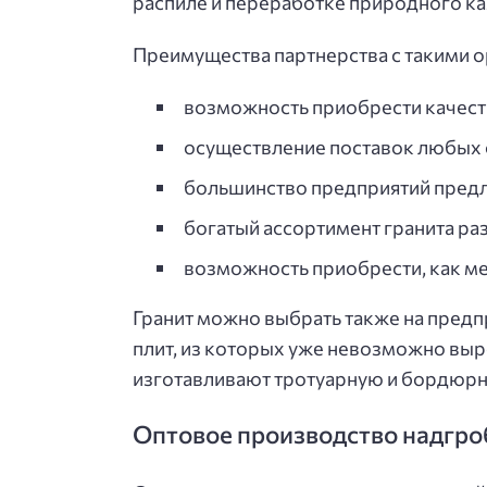
распиле и переработке природного кам
Преимущества партнерства с такими 
возможность приобрести качест
осуществление поставок любых 
большинство предприятий предла
богатый ассортимент гранита ра
возможность приобрести, как ме
Гранит можно выбрать также на пред
плит, из которых уже невозможно выр
изготавливают тротуарную и бордюрн
Оптовое производство надгро