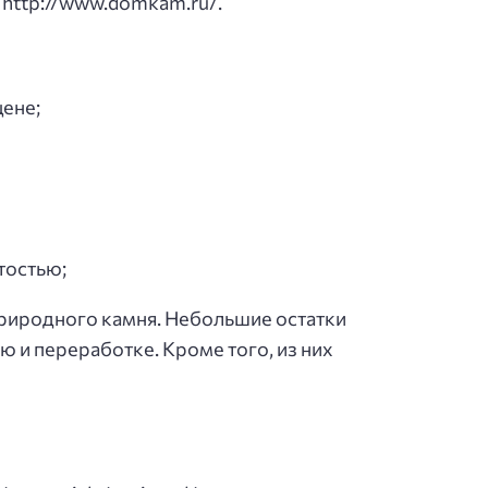
 http://www.domkam.ru/.
ене;
тостью;
природного камня. Небольшие остатки
 и переработке. Кроме того, из них