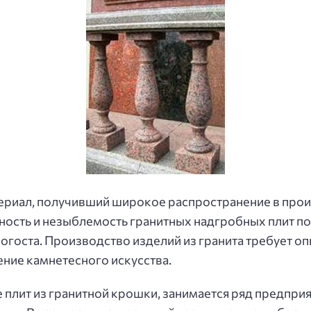
ериал, получивший широкое распространение в про
чность и незыблемость гранитных надгробных плит 
огоста. Производство изделий из гранита требует оп
ение камнетесного искусства.
е плит из гранитной крошки, занимается ряд предпри