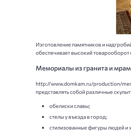
Изготовление памятников и надгробий
обеспечивает высокий товарооборот 
Мемориалы из гранита и мра
http://www.domkam.ru/production/mem
представлять собой различные скульп
обелиски славы;
стелы у въезда в город;
стилизованные фигуры людей и 