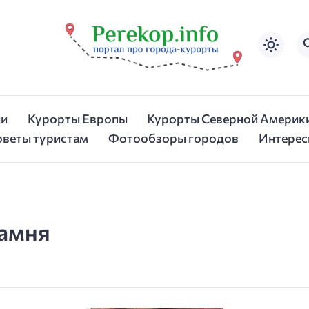
ии
Курорты Европы
Курорты Северной Америк
оветы туристам
Фотообзоры городов
Интерес
камня