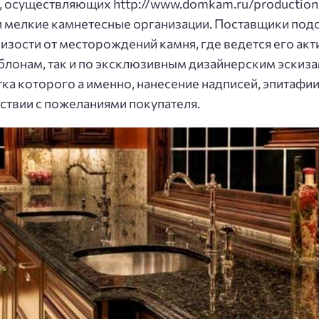
 осуществляющих http://www.domkam.ru/production/
 и мелкие камнетесные организации. Поставщики по
изости от месторождений камня, где ведется его акт
аблонам, так и по эксклюзивным дизайнерским эскиза
ка которого а именно, нанесение надписей, эпитафи
тствии с пожеланиями покупателя.