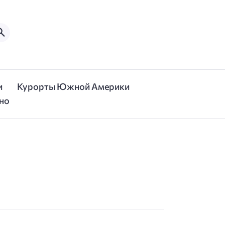
и
Курорты Южной Америки
но