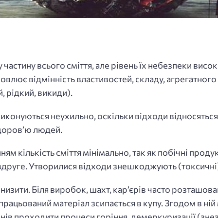
частину всього сміття, але рівень їх небезпеки висо
овлює відмінність властивостей, складу, агрегатного 
 рідкий, викиди).
конуються неухильно, оскільки відходи відносяться д
здоров’ю людей.
ям кількість сміття мінімально, так як побічні про
друге. Утворилися відходи знешкоджують (токсичні)
низити. Біля виробок, шахт, кар’єрів часто розташов
рацьований матеріал зсипається в купу. Згодом в ні
нів проходити процеси горіння, демеркуризації (зн