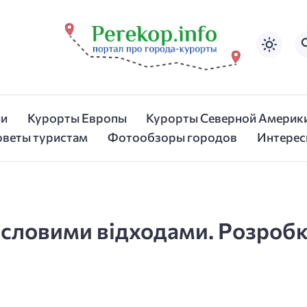
ии
Курорты Европы
Курорты Северной Америк
оветы туристам
Фотообзоры городов
Интерес
ловими відходами. Розробка