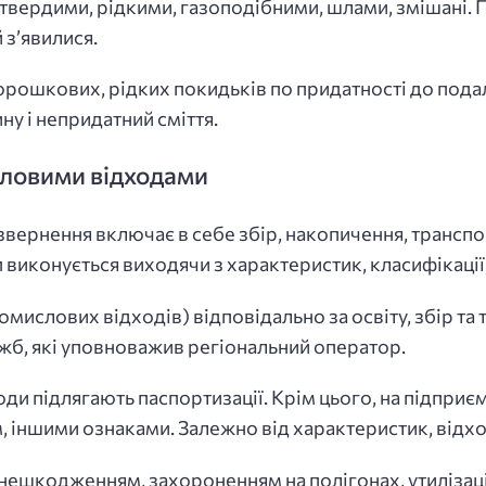
 твердими, рідкими, газоподібними, шлами, змішані.
 з’явилися.
рошкових, рідких покидьків по придатності до подал
у і непридатний сміття.
ловими відходами
звернення включає в себе збір, накопичення, трансп
 виконується виходячи з характеристик, класифікації
слових відходів) відповідально за освіту, збір та 
жб, які уповноважив регіональний оператор.
ди підлягають паспортизації. Крім цього, на підприє
, іншими ознаками. Залежно від характеристик, відхо
нешкодженням, захороненням на полігонах, утилізаці