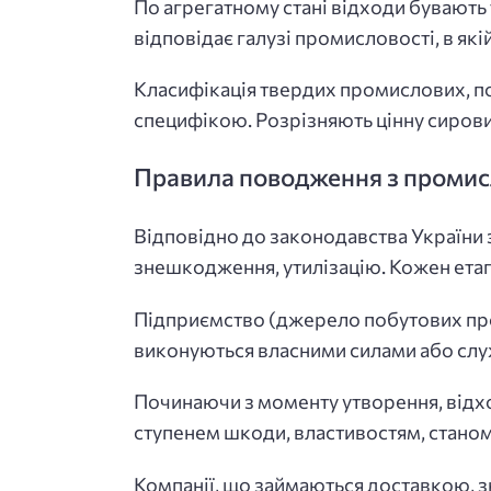
По агрегатному стані відходи бувають
відповідає галузі промисловості, в якій
Класифікація твердих промислових, по
специфікою. Розрізняють цінну сировин
Правила поводження з промис
Відповідно до законодавства України 
знешкодження, утилізацію. Кожен етап
Підприємство (джерело побутових проми
виконуються власними силами або слу
Починаючи з моменту утворення, відхо
ступенем шкоди, властивостям, станом
Компанії, що займаються доставкою, з