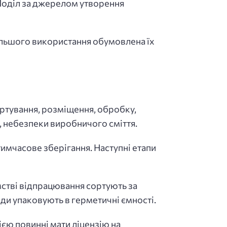
 Поділ за джерелом утворення
ьшого використання обумовлена ​​їх
ортування, розміщення, обробку,
, небезпеки виробничого сміття.
тимчасове зберігання. Наступні етапи
мстві відпрацювання сортують за
ди упаковують в герметичні ємності.
єю повинні мати ліцензію на