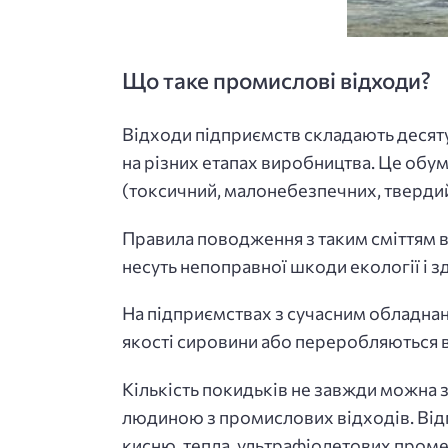
Що таке промислові відходи?
Відходи підприємств складають десяту 
на різних етапах виробництва. Це обум
(токсичний, малонебезпечних, твердий,
Правила поводження з таким сміттям ви
несуть непоправної шкоди екології і 
На підприємствах з сучасним обладнанн
якості сировини або переробляються в
Кількість покидьків не завжди можна з
людиною з промислових відходів. Відп
кисню, тепла, ультрафіолетових проме