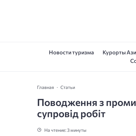
Новости туризма
Курорты Аз
С
Главная
Статьи
Поводження з промис
супровід робіт
На чтение: 3 минуты