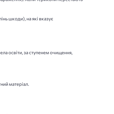
нь шкоди), на які вказує
ела освіти, за ступенем очищення,
тний матеріал.