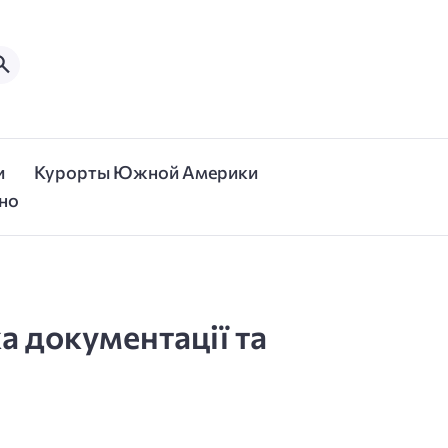
и
Курорты Южной Америки
но
 документації та