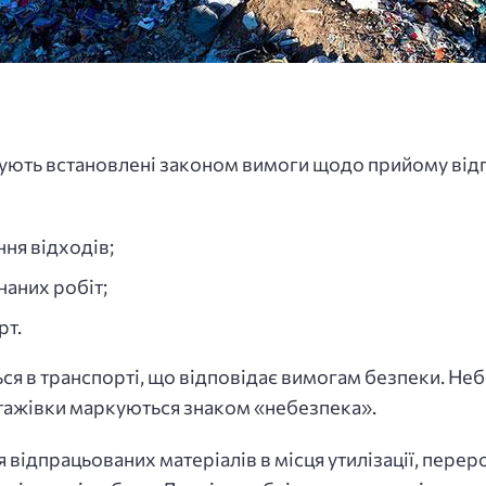
нують встановлені законом вимоги щодо прийому відп
ня відходів;
наних робіт;
рт.
ся в транспорті, що відповідає вимогам безпеки. Не
нтажівки маркуються знаком «небезпека».
 відпрацьованих матеріалів в місця утилізації, пере