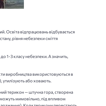
кий. Освіта відпрацювань відбувається
стану, рівня небезпеки сміття
о 1-3 класу небезпеки. А значить,
дукти виробництва використовуються в
, утилізують або ховають.
аний терикон — штучна гора, створена
й можуть мимовільно, під впливом
езараження). Коли терикони перестають