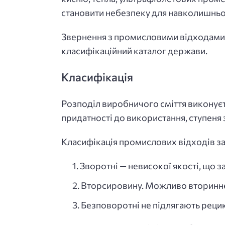
становити небезпеку для навколишньо
Звернення з промисловими відходами з
класифікаційний каталог держави.
Класифікація
Розподіл виробничого сміття виконуєт
придатності до використання, ступеня 
Класифікація промислових відходів за
Зворотні — невисокої якості, що з
Вторсировину. Можливо вторинне 
Безповоротні не підлягають рецик