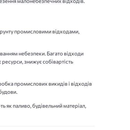
везення малонебезпечних відходів.
грунту промисловими відходами,
ванням небезпеки. Багато відходи
 ресурси, знижує собівартість
робка промислових викидів і відходів
будови.
ть як паливо, будівельний матеріал,