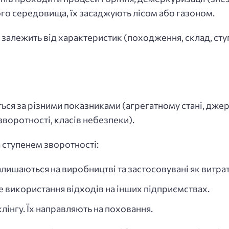
го середовища, їх засаджують лісом або газоном.
алежить від характеристик (походження, склад, ступі
ься за різними показниками (агрегатному стані, джер
зворотності, класів небезпеки).
 ступенем зворотності:
алишаються на виробництві та застосовувані як витра
використання відходів на інших підприємствах.
лінгу. Їх направляють на поховання.