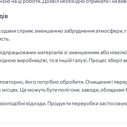
зію на ці роботи. Дозвіл необхідно отримати і на ви
дів
ходами сприяє зменшенню забруднення атмосфери, 
сть.
ідпрацьованих матеріалів зі зменшенням або нівелю
дною виробництві, то в іншій галузі. Процес зберігає
 повторно, його потрібно обробити. Очищення і пере
місцях. Це можуть бути полігони, заводи, обладнані 
 газоподібні відходи. Продукти переробки застосовую