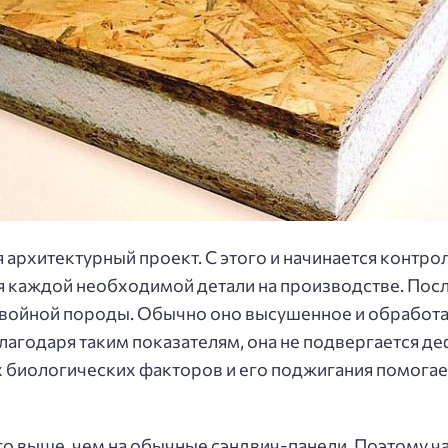
архитектурный проект. С этого и начинается контрол
 каждой необходимой детали на производстве. Посл
войной породы. Обычно оно высушенное и обработан
лагодаря таким показателям, она не подвергается де
 биологических факторов и его поджигания помогае
о выше, чем на обычные сэндвич-панели. Поэтому ча