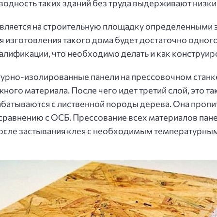
водность таких зданий без труда выдерживают низк
авляется на строительную площадку определенными 
я изготовления такого дома будет достаточно одного
лификации, что необходимо делать и как конструиро
турно-изолированные панели на прессовочном станке
жного материала. После чего идет третий слой, это т
азрабатываются с лиственной породы дерева. Она про
сравнению с ОСБ. Прессование всех материалов пане
после застывания клея с необходимым температурны