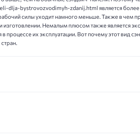
aneli-dlja-bystrovozvodimyh-zdanij.html является боле
рабочий силы уходит намного меньше. Также в чем п
ри изготовлении. Немалым плюсом также является э
в процессе их эксплуатации. Вот почему этот вид с
 стран.