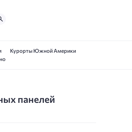
и
Курорты Южной Америки
но
ных панелей