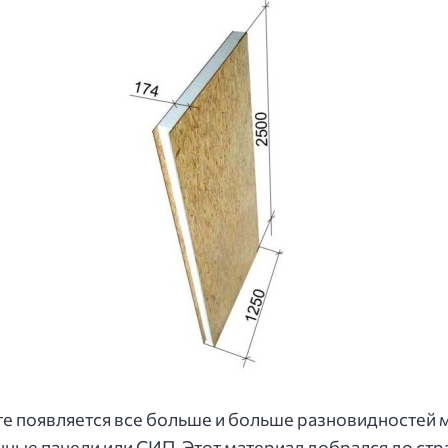
те появляется все больше и больше разновидностей 
ые панели или СИП. Этот материал добрался до стра