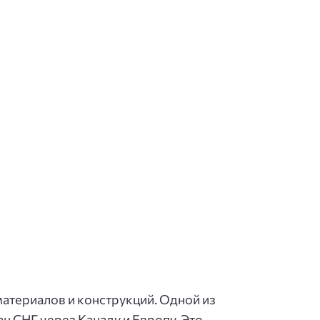
материалов и конструкций. Одной из
н СНГ через Канаду и Европу. Это