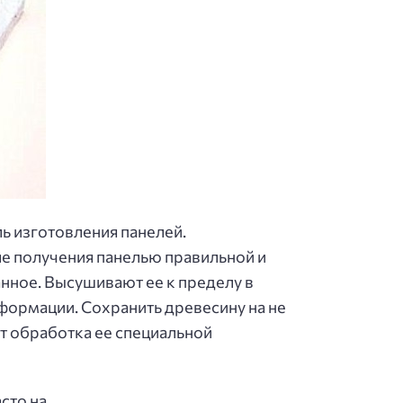
ь изготовления панелей.
е получения панелью правильной и
ное. Высушивают ее к пределу в
формации. Сохранить древесину на не
т обработка ее специальной
сто на