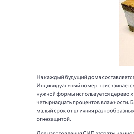
На каждый будущий дома составляется 
Индивидуальный номер присваивается
нужной формы используется дерево х
четырнадцать процентов влажности. Б
малый срок от влияния разнообразных
огнезащитой.
Для изготовления СИП затраты немног