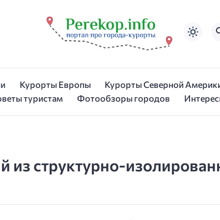
ии
Курорты Европы
Курорты Северной Америк
оветы туристам
Фотообзоры городов
Интерес
й из структурно-изолирован