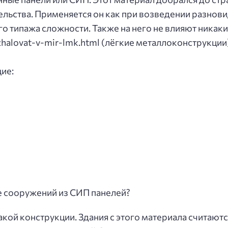
льства. Применяется он как при возведении разнови
о типажа сложности. Также на него не влияют никаки
ozhalovat-v-mir-lmk.html (лёгкие металлоконструкци
ие:
е сооружений из СИП панелей?
акой конструкции. Здания с этого материала считают