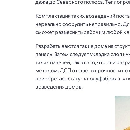
даже до Северного полюса. Теплопро
Комплектация таких возведений пост
нереально соорудить неправильно. Дл
сможет разъяснить рабочим любой ква
Разрабатываются такие дома на струк
панель. Затем следует укладка слоя ну
таких панелей, так это то, что они р
методом. ДСП отстает в прочности по 
приобретает статус «полуфабрикат» 
возведения домов.