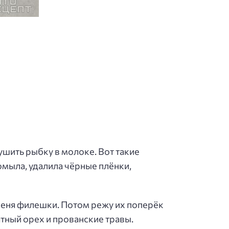
ушить рыбку в молоке. Вот такие
мыла, удалила чёрные плёнки,
 меня филешки. Потом режу их поперёк
атный орех и прованские травы.