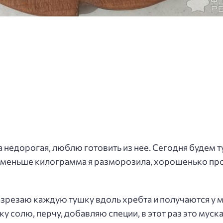
а недорогая, люблю готовить из нее. Сегодня будем т
 меньше килограмма я разморозила, хорошенько про
разрезаю каждую тушку вдоль хребта и получаются у
у солю, перчу, добавляю специи, в этот раз это муск