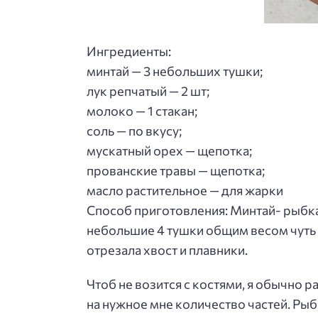
Ингредиенты:
минтай — 3 небольших тушки;
лук репчатый — 2 шт;
молоко — 1 стакан;
соль — по вкусу;
мускатный орех — щепотка;
прованские травы — щепотка;
масло растительное — для жарки
Способ приготовления
: Минтай- рыбк
небольшие 4 тушки общим весом чуть
отрезала хвост и плавники.
Чтоб не возится с костями, я обычно 
на нужное мне количество частей. Рыбк