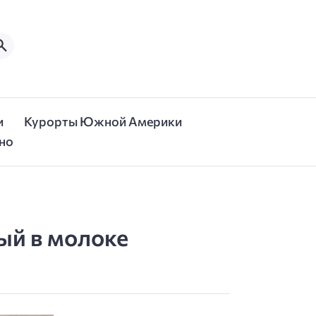
и
Курорты Южной Америки
но
ый в молоке