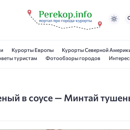
ии
Курорты Европы
Курорты Северной Америк
оветы туристам
Фотообзоры городов
Интерес
еный в соусе — Минтай тушен