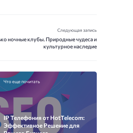
Следующая запись
ько ночные клубы. Природные чудеса и
культурное наследие
Что еще почитать
IP Телефония от HotTelecom:
Эффективное Решение для