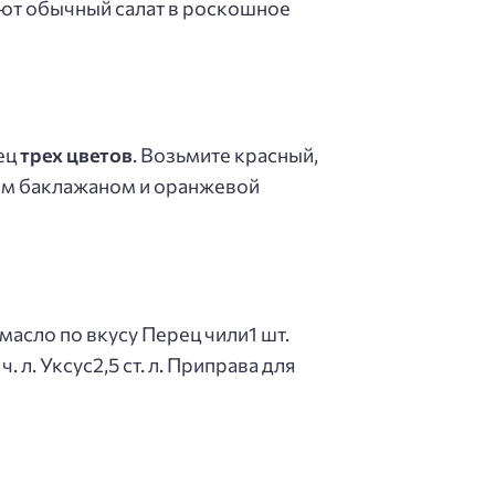
ют обычный салат в роскошное
ец
трех цветов
. Возьмите красный,
вым баклажаном и оранжевой
масло по вкусу Перец чили1 шт.
. л. Уксус2,5 ст. л. Приправа для