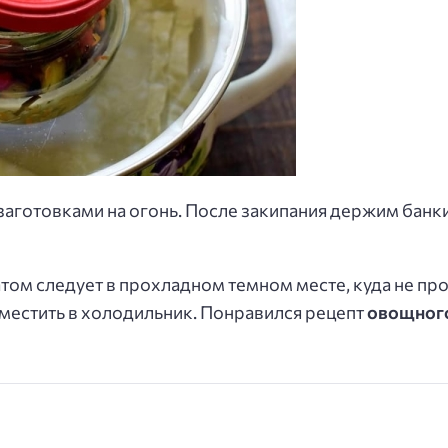
готовками на огонь. После закипания держим банки н
том следует в прохладном темном месте, куда не пр
местить в холодильник. Понравился рецепт
овощного