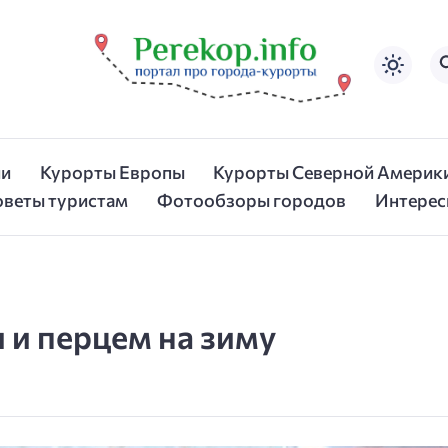
ии
Курорты Европы
Курорты Северной Америк
оветы туристам
Фотообзоры городов
Интерес
 и перцем на зиму