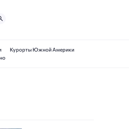
и
Курорты Южной Америки
но