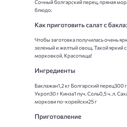
Сочный болгарский перец, пряная мо
блюдо.
Как приготовить салат с бакл
Чтобы заготовка получилась очень ярк
зеленый и желтый овощ. Такой яркий 
морковкой. Красотища!
Ингредиенты
Баклажан1,2 кг Болгарский перец300 г
Укроп30 г Кинза1 пуч. Соль0,5 ч. л. Сах
моркови по-корейски25 г
Приготовление