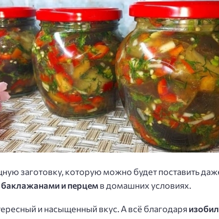
щную заготовку, которую можно будет поставить даж
с баклажанами и перцем
в домашних условиях.
тересный и насыщенный вкус. А всё благодаря
изоби