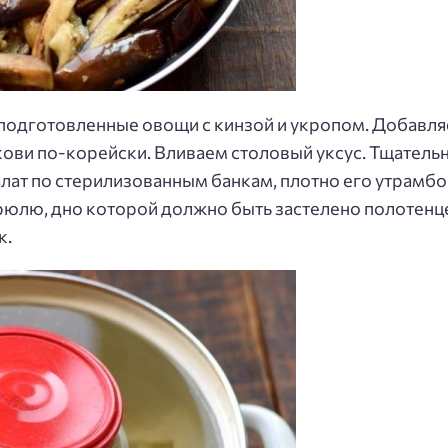
подготовленные овощи с кинзой и укропом. Добавляе
кови по-корейски. Вливаем столовый уксус. Тщатель
алат по стерилизованным банкам, плотно его утрамб
юлю, дно которой должно быть застелено полотенце
к.