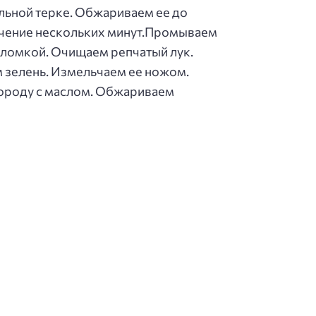
льной терке. Обжариваем ее до
ечение нескольких минут.Промываем
оломкой. Очищаем репчатый лук.
 зелень. Измельчаем ее ножом.
ороду с маслом. Обжариваем