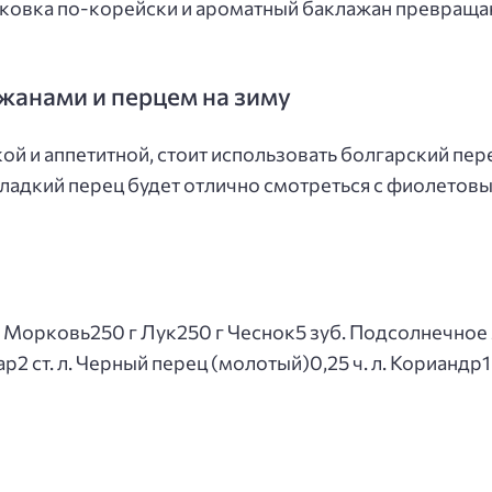
рковка по-корейски и ароматный баклажан превраща
ажанами и перцем на зиму
ой и аппетитной, стоит использовать болгарский пер
сладкий перец будет отлично смотреться с фиолето
 Морковь250 г Лук250 г Чеснок5 зуб. Подсолнечное 
ар2 ст. л. Черный перец (молотый)0,25 ч. л. Кориандр1 ч