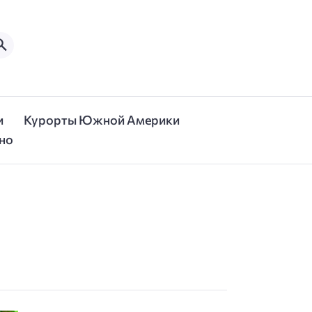
и
Курорты Южной Америки
но