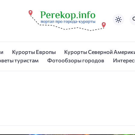
ии
Курорты Европы
Курорты Северной Америк
оветы туристам
Фотообзоры городов
Интерес