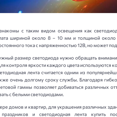
знакомы с таким видом освещения как светодиодн
плата шириной около 8 – 10 мм и толщиной около 
постоянного тока с напряженностью 12В, но может под
ужный размер светодиода нужно обращать внимани
 Для контроля яркости каждого цвета используются к
ветодиодная лента считается одним из популярней
также очень долгому сроку службы. Благодаря гибко
етовой гаммы позволяет добиваться различных отт
вать с белыми светодиодами.
ере домов и квартир, для украшения различных здан
 праздников и светодиодная лента купить по