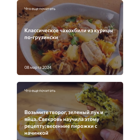
Что еще почитать
Классическое чахохбили из курицы
по-грузински
08 марта 2024
Что еще почитать
Возьмите творог, зеленый лук и
яйца. Свекровь научила этому
рецепту: весенние пирожки с
начинкой