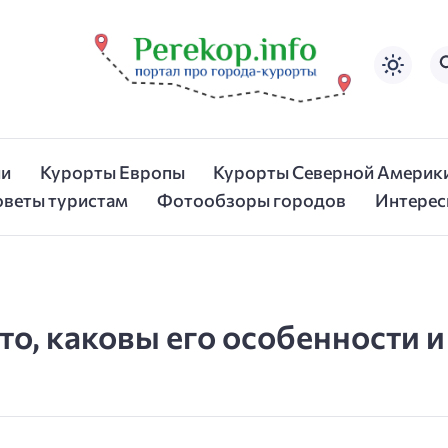
ии
Курорты Европы
Курорты Северной Америк
оветы туристам
Фотообзоры городов
Интерес
то, каковы его особенности и