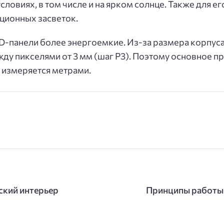
словиях, в том числе и на ярком солнце. Также для 
рционных засветок.
ED-панели более энергоемкие. Из-за размера корпус
ду пикселями от 3 мм (шаг P3). Поэтому основное п
 измеряется метрами.
ский интерьер
Принципы работы