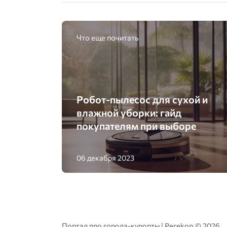
Что еще почитать
Робот-пылесос для сухой и
влажной уборки: гайд
покупателям при выборе
06 декабря 2023
Портал про города-курорты | Perekop ©
2026