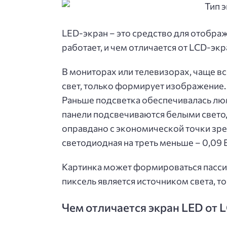
LED-экран – это средство для отобра
работает, и чем отличается от LCD-экр
В мониторах или телевизорах, чаще вс
свет, только формирует изображение.
Раньше подсветка обеспечивалась лю
панели подсвечиваются белыми свето
оправдано с экономической точки зрен
светодиодная на треть меньше – 0,09 
Картинка может формироваться пассив
пиксель является источником света, 
Чем отличается экран LED от 