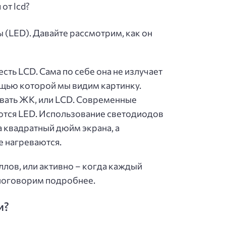
(LED). Давайте рассмотрим, как он
сть LCD. Сама по себе она не излучает
ощью которой мы видим картинку.
вать ЖК, или LCD. Современные
ются LED. Использование светодиодов
а квадратный дюйм экрана, а
е нагреваются.
лов, или активно – когда каждый
 поговорим подробнее.
и?