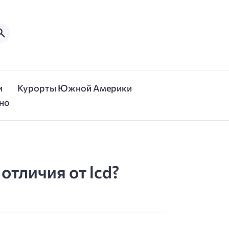
и
Курорты Южной Америки
но
 отличия от lcd?