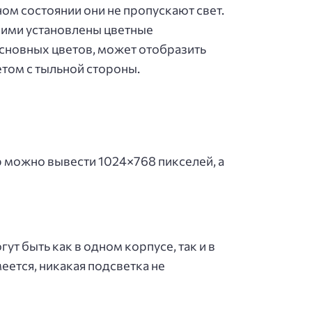
ом состоянии они не пропускают свет.
ними установлены цветные
основных цветов, может отобразить
том с тыльной стороны.
 можно вывести 1024×768 пикселей, а
т быть как в одном корпусе, так и в
ется, никакая подсветка не