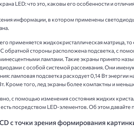
жения информации, в котором применены светодиоды 
ана.
его применяется жидкокристаллическая матрица, то е
 С обратной стороны расположена подсветка, с пом
минесцентными лампами. Такие экраны принято назы
диодами с особой системой рассеивания. Они имену
ия: ламповая подсветка расходует 0,14 Вт энергии н
Вт. Кроме того, лед экраны более компактны и меньш
но, с помощью изменения состояния жидких кристал
то есть посредством LED-элементов. Об этом давайте
LCD с точки зрения формирования картинк