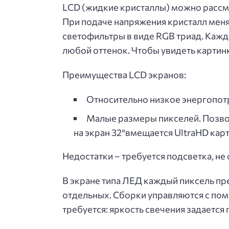
LCD (жидкие кристаллы) можно рассма
При подаче напряжения кристалл меня
светофильтры в виде RGB триад. Кажд
любой оттенок. Чтобы увидеть картин
Преимущества LCD экранов:
Относительно низкое энергопотр
Малые размеры пикселей. Позво
на экран 32″вмещается UltraHD карт
Недостатки – требуется подсветка, не
В экране типа ЛЕД каждый пиксель пре
отдельных. Сборки управляются с по
требуется: яркость свечения задается