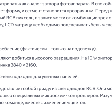
тривать как аналог затвора фотоаппарата. В спокойн
ет форму, и сегмент становится прозрачным. Перед 
ый RGB пиксель, в зависимости от комбинации трех 
ку, LCD матрицу необходимо подсвечивать белым све
ебление (фактически – только на подсветку).
ляют добиться высокого разрешения. На 10″монитор
инка 3840 × 2160.
 очень подходит для уличных панелей.
дставляет собой триаду из светодиодов RGB. Они могу
мощью специальных микросхем-контроллеров. Разуме
 по команде, вместе с изменением цветов.