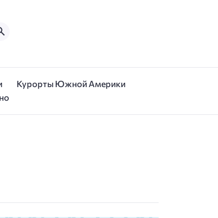
и
Курорты Южной Америки
но