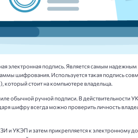
ая электронная подпись. Является самым надежным 
раммы шифрования. Используется такая подпись сов
, который стоит на компьютере владельца.
иле обычной ручной подписи. В действительности У
аря шифру всегда можно проверить личность владел
ЗИ и УКЭП и затем прикрепляется к электронному д