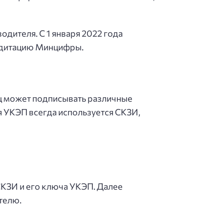
одителя. С 1 января 2022 года
едитацию Минцифры.
ец может подписывать различные
 УКЭП всегда используется СКЗИ,
КЗИ и его ключа УКЭП. Далее
телю.