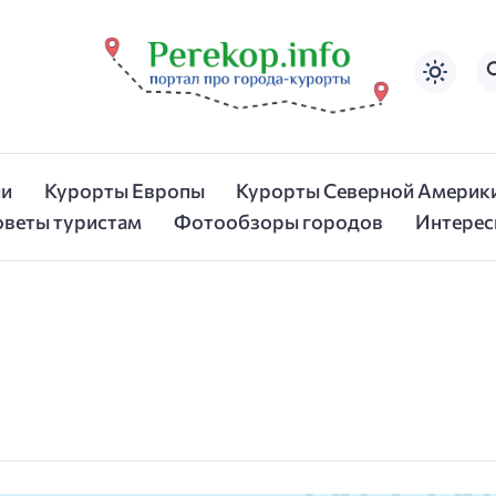
ии
Курорты Европы
Курорты Северной Америк
оветы туристам
Фотообзоры городов
Интерес