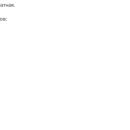
атная.
ов: