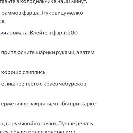
авьте в холодильнике на 30 минут.
0 граммов фарша. Луковицу мелко
ка.
ия аромата. Влейте в фарш 200
а приплюсните шарики руками, а затем
и хорошо слиплись.
е лишнее тесто с краев чебуреков,
 герметично закрыты, чтобы при жарке
н до румяной корочки. Лучше делать
ятся и будут более хрустящими.