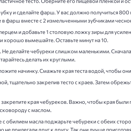
астичное тесто. Оберните его пищевой пленкой и ост
убку и сделайте фарш. У вас должно получиться 80
 в фарш вместе с 2 измельченными зубчиками чесно
перцем и добавьте 1 столовую ложку зиры для усилен
и хорошо вымешайте. Оставьте минут на 10.
ов. Не делайте чебуреки слишком маленькими. Сначал
Старайтесь делать их круглыми.
ложите начинку. Смажьте края теста водой, чтобы он
й, тщательно закрепив тесто с краев. Затем обрежьт
закрепите края чебуреков. Важно, чтобы края были
а сковороду с маслом.
 с обилием масла поджарьте чебуреки с обеих сторо
о не прилегали друг к другу. Так они лучше приготов