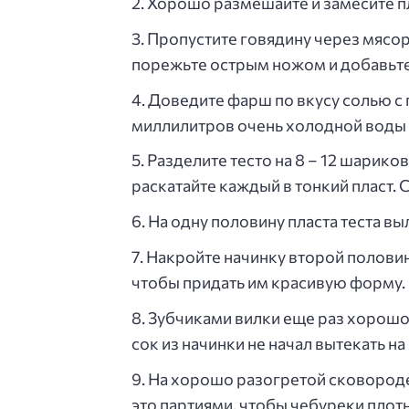
Хорошо размешайте и замесите пл
Пропустите говядину через мясор
порежьте острым ножом и добавьте
Доведите фарш по вкусу солью с 
миллилитров очень холодной воды 
Разделите тесто на 8 – 12 шарик
раскатайте каждый в тонкий пласт. 
На одну половину пласта теста вы
Накройте начинку второй половино
чтобы придать им красивую форму.
Зубчиками вилки еще раз хорошо 
сок из начинки не начал вытекать н
На хорошо разогретой сковороде
это партиями, чтобы чебуреки плотн