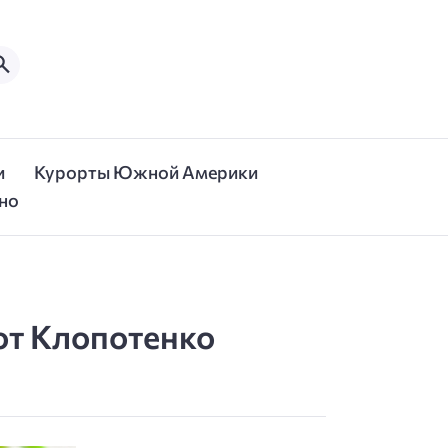
и
Курорты Южной Америки
но
 от Клопотенко