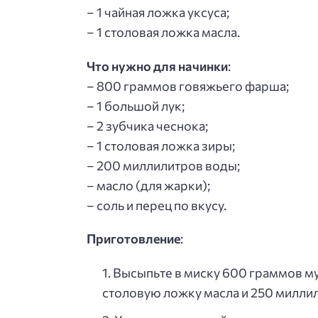
– 1 чайная ложка уксуса;
– 1 столовая ложка масла.
Что нужно для начинки
:
– 800 граммов говяжьего фарша;
– 1 большой лук;
– 2 зубчика чеснока;
– 1 столовая ложка зиры;
– 200 миллилитров воды;
– масло (для жарки);
– соль и перец по вкусу.
Приготовление
:
Высыпьте в миску 600 граммов мук
столовую ложку масла и 250 милли