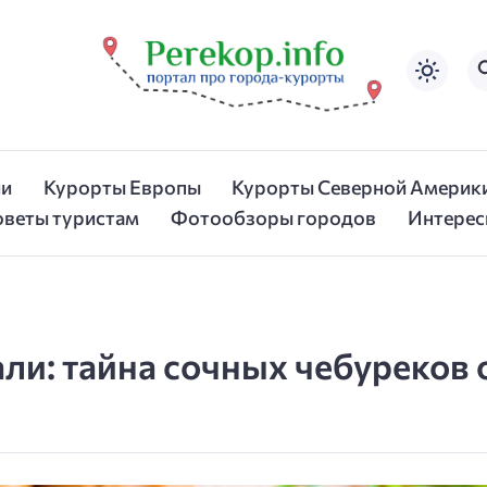
ии
Курорты Европы
Курорты Северной Америк
оветы туристам
Фотообзоры городов
Интерес
али: тайна сочных чебуреков