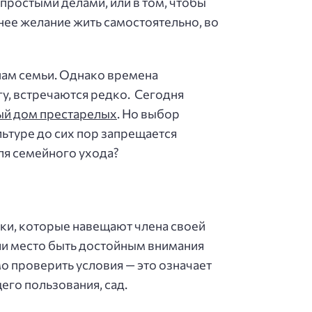
ростыми делами, или в том, чтобы
нее желание жить самостоятельно, во
нам семьи. Однако времена
гу, встречаются редко. Сегодня
ый дом престарелых
. Но выбор
льтуре до сих пор запрещается
ля семейного ухода?
ики, которые навещают члена своей
о ли место быть достойным внимания
о проверить условия — это означает
го пользования, сад.