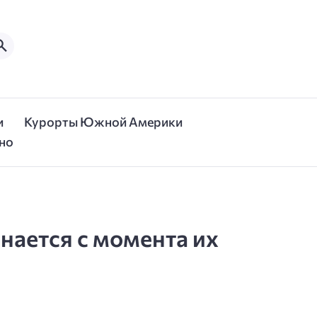
и
Курорты Южной Америки
но
нается с момента их