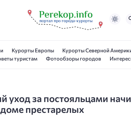
ии
Курорты Европы
Курорты Северной Америк
оветы туристам
Фотообзоры городов
Интерес
й уход за постояльцами начи
 доме престарелых