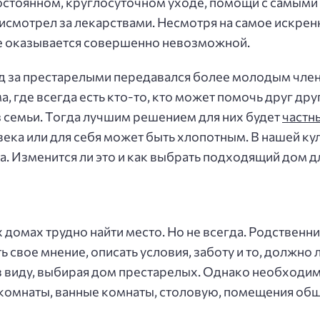
тоянном, круглосуточном уходе, помощи с самыми п
рисмотрел за лекарствами. Несмотря на самое искрен
ве оказывается совершенно невозможной.
од за престарелыми передавался более молодым чле
 где всегда есть кто-то, кто может помочь друг дру
 семьи. Тогда лучшим решением для них будет
частн
ека или для себя может быть хлопотным. В нашей ку
. Изменится ли это и как выбрать подходящий дом д
домах трудно найти место. Но не всегда. Родственн
ть свое мнение, описать условия, заботу и то, должн
в виду, выбирая дом престарелых. Однако необходим
омнаты, ванные комнаты, столовую, помещения обще