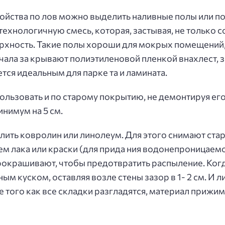
йства по лов можно выделить наливные полы или пол
ехнологичную смесь, которая, застывая, не только с
ерхность. Такие полы хороши для мокрых помещений,
ачала за крывают полиэтиленовой пленкой внахлест,
ется идеальным для парке та и ламината.
льзовать и по старому покрытию, не демонтируя его.
инимум на 5 см.
лить ковролин или линолеум. Для этого снимают стар
ем лака или краски (для прида ния водонепроницаемо
рокрашивают, чтобы предотвратить распыление. Когд
м куском, оставляя возле стены зазор в 1- 2 см. И 
е того как все складки разгладятся, материал приж