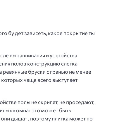
ого бу дет зависеть, какое покрытие ты
осле выравнивания и устройства
ления полов конструкцию слегка
е ревянные бруски с гранью не менее
е которых чаще всего выступает
ойстве полы не скрипят, не проседают,
илых комнат это мо жет быть
и они дышат , поэтому плитка может по