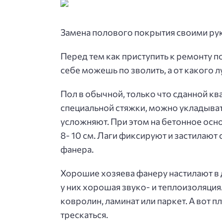
Замена полового покрытия своими рук
Перед тем как приступить к ремонту по
себе можешь по зволить, а от какого л
Пол в обычной, только что сданной кв
специальной стяжки, можно укладывать
усложняют. При этом на бетонное осно
8- 10 см. Лаги фиксируют и застилают
фанера.
Хорошие хозяева фанеру настилают в д
у них хорошая звуко- и теплоизоляци
ковролин, ламинат или паркет. А вот п
трескаться.