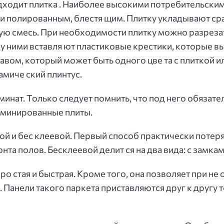
одходит плитка . Наиболее высокими потребительски
и полированным, блестя щим. Плитку укладывают сраз
ьную смесь. При необходимости плитку можно разрез
у ними вставля ют пластиковые крестики, которые вы
ом, который может быть одного цве та с плиткой ил
амиче ский плинтус.
инат. Только следует помнить, что под него обязате
аминированные плиты.
ой и бес клеевой. Первый способ практически потеря
а полов. Бесклеевой делит ся на два вида: с замками
про стая и быстрая. Кроме того, она позволяет при 
. Панели такого паркета приставляются друг к другу