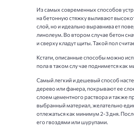
Из самых современных способов устро
на бетонную стяжку выливают высокот
слой, но и идеально выравнива ет пов
линолеум. Во втором случае бетон сн
и сверху кладут щиты. Такой пол счита
Кстати, описанные способы можно испо
пола в таком слу чае поднимется как м
Самый легкий и дешевый способ насте
дерево или фанера, покрывают ее сло
слоем цементного раствора и также п
выбранный материал, желательно едины
отлежаться как минимум 2-3 дня. Посл
его гвоздями или шурупами.