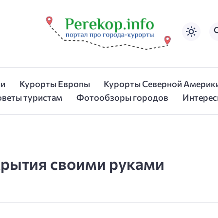
ии
Курорты Европы
Курорты Северной Америк
оветы туристам
Фотообзоры городов
Интерес
крытия своими руками