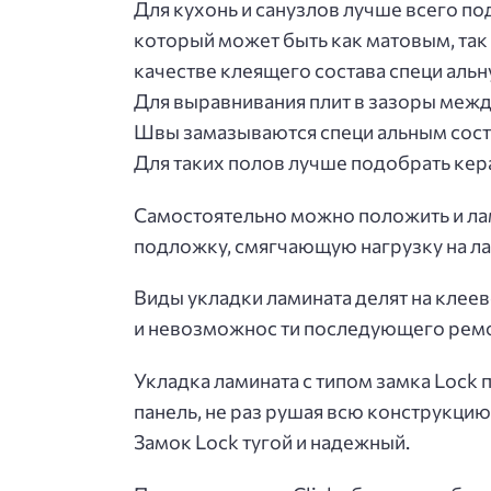
Для кухонь и санузлов лучше всего п
который может быть как матовым, так 
качестве клеящего состава специ ал
Для выравнивания плит в зазоры межд
Швы замазываются специ альным состав
Для таких полов лучше подобрать кер
Самостоятельно можно положить и лам
подложку, смягчающую нагрузку на л
Виды укладки ламината делят на клеев
и невозможнос ти последующего ремонт
Укладка ламината с типом замка Lock 
панель, не раз рушая всю конструкцию
Замок Lock тугой и надежный.