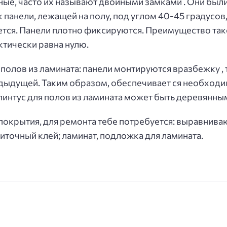
ные, часто их называют двойными замками . Они были
 панели, лежащей на полу, под углом 40-45 градусов,
тся. Панели плотно фиксируются. Преимущество тако 
тически равна нулю.
полов из ламината: панели монтируются вразбежку , 
едыдущей. Таким образом, обеспечивает ся необходи
линтус для полов из ламината может быть деревянны
 покрытия, для ремонта тебе потребуется: выравнива
литочный клей; ламинат, подложка для ламината.