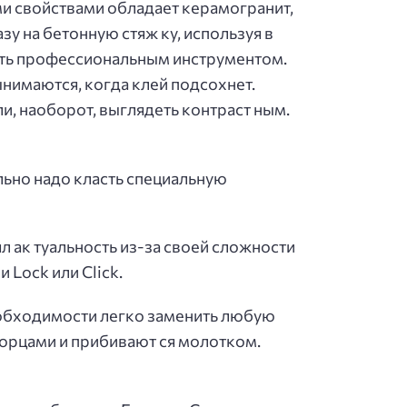
ми свойствами обладает керамогранит,
у на бетонную стяж ку, используя в
ать профессиональным инструментом.
нимаются, когда клей подсохнет.
и, наоборот, выглядеть контраст ным.
льно надо класть специальную
л ак туальность из-за своей сложности
 Lock или Сlick.
не обходимости легко заменить любую
 торцами и прибивают ся молотком.