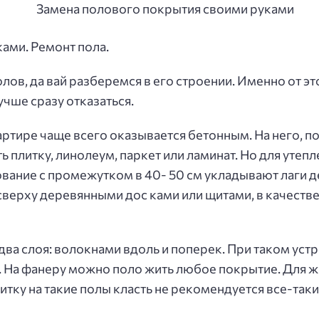
ами. Ремонт пола.
лов, да вай разберемся в его строении. Именно от эт
учше сразу отказаться.
артире чаще всего оказывается бетонным. На него, п
 плитку, линолеум, паркет или ламинат. Но для утеп
вание с промежутком в 40- 50 см укладывают лаги д
 сверху деревянными дос ками или щитами, в качеств
ва слоя: волокнами вдоль и поперек. При таком устр
я. На фанеру можно поло жить любое покрытие. Для ж
литку на такие полы класть не рекомендуется все-так