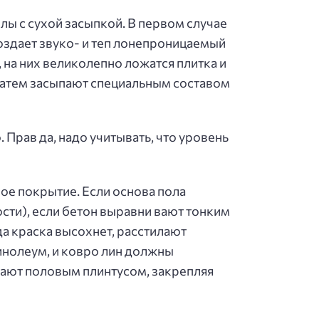
ы с сухой засыпкой. В первом случае
оздает звуко- и теп лонепроницаемый
 на них великолепно ложатся плитка и
 затем засыпают специальным составом
 Прав да, надо учитывать, что уровень
ое покрытие. Если основа пола
сти), если бетон выравни вают тонким
а краска высохнет, расстилают
линолеум, и ковро лин должны
имают половым плинтусом, закрепляя