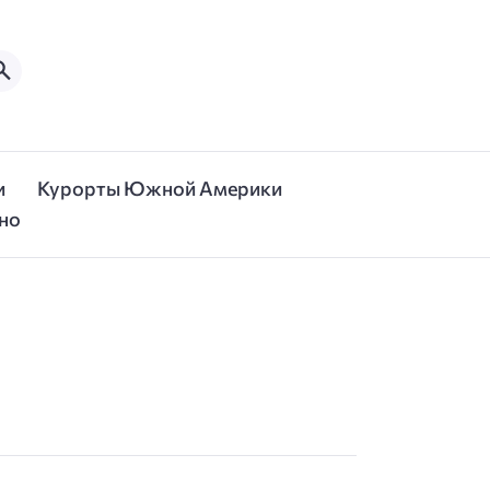
и
Курорты Южной Америки
но