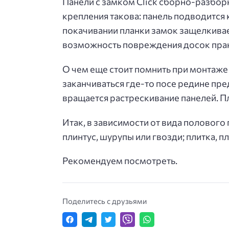
Панели с замком Click сборно-разбор
крепления такова: панель подводится к
покачивании планки замок защелкивае
возможность повреждения досок прак
О чем еще стоит помнить при монтаже 
заканчиваться где-то посе редине пр
вращается растрескивание панелей. П
Итак, в зависимости от вида полового
плинтус, шурупы или гвозди; плитка, п
Рекомендуем посмотреть.
Поделитесь с друзьями