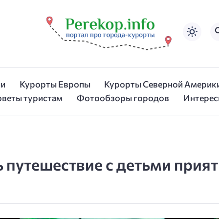
ии
Курорты Европы
Курорты Северной Америк
оветы туристам
Фотообзоры городов
Интерес
ть путешествие с детьми при