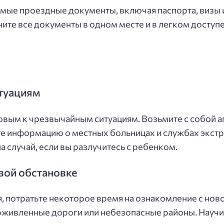
одимые проездные документы, включая паспорта, виз
ите все документы в одном месте и в легком доступе,
туациям
овым к чрезвычайным ситуациям. Возьмите с собой ап
те информацию о местных больницах и службах экст
а случай, если вы разлучитесь с ребенком.
вой обстановке
я, потратьте некоторое время на ознакомление с нов
живленные дороги или небезопасные районы. Научите