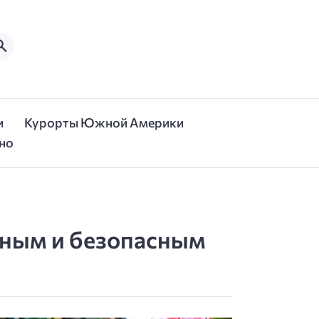
и
Курорты Южной Америки
но
ятным и безопасным