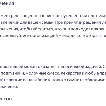
ачения
меет решающее значение при путешествии с детьми. 
звлечений для вашей семьи. При принятии решения уч
начения, чтобы убедиться, что оно подходит для ваш
воспользуйтесь организацией
Наморечко
, которая с
аковка вещей может оказаться непосильной задачей.
я подгузники, молочные смеси, лекарства и любые п
йте легкие вещи и берите только самое необходимое
значения.
ентов