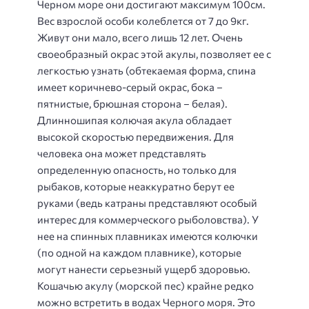
Черном море они достигают максимум 100см.
Вес взрослой особи колеблется от 7 до 9кг.
Живут они мало, всего лишь 12 лет. Очень
своеобразный окрас этой акулы, позволяет ее с
легкостью узнать (обтекаемая форма, спина
имеет коричнево-серый окрас, бока –
пятнистые, брюшная сторона – белая).
Длинношипая колючая акула обладает
высокой скоростью передвижения. Для
человека она может представлять
определенную опасность, но только для
рыбаков, которые неаккуратно берут ее
руками (ведь катраны представляют особый
интерес для коммерческого рыболовства). У
нее на спинных плавниках имеются колючки
(по одной на каждом плавнике), которые
могут нанести серьезный ущерб здоровью.
Кошачью акулу (морской пес) крайне редко
можно встретить в водах Черного моря. Это