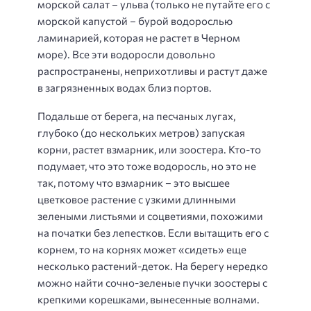
морской салат –
ульва
(только не путайте его с
морской капустой – бурой водорослью
ламинарией, которая не растет в Черном
море). Все эти водоросли довольно
распространены, неприхотливы и растут даже
в загрязненных водах близ портов.
Подальше от берега, на песчаных лугах,
глубоко (до нескольких метров) запуская
корни, растет
взмарник, или зоостера
. Кто-то
подумает, что это тоже водоросль, но это не
так, потому что взмарник – это высшее
цветковое растение с узкими длинными
зелеными листьями и соцветиями, похожими
на початки без лепестков. Если вытащить его с
корнем, то на корнях может «сидеть» еще
несколько растений-деток. На берегу нередко
можно найти сочно-зеленые пучки зоостеры с
крепкими корешками, вынесенные волнами.