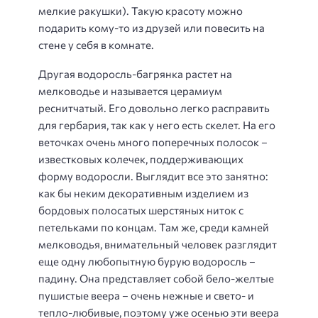
мелкие ракушки). Такую красоту можно
подарить кому-то из друзей или повесить на
стене у себя в комнате.
Другая водоросль-багрянка растет на
мелководье и называется
церамиум
реснитчатый
. Его довольно легко расправить
для гербария, так как у него есть скелет. На его
веточках очень много поперечных полосок –
известковых колечек, поддерживающих
форму водоросли. Выглядит все это занятно:
как бы неким декоративным изделием из
бордовых полосатых шерстяных ниток с
петельками по концам. Там же, среди камней
мелководья, внимательный человек разглядит
еще одну любопытную бурую водоросль –
падину. Она представляет собой бело-желтые
пушистые веера – очень нежные и свето- и
тепло-любивые, поэтому уже осенью эти веера