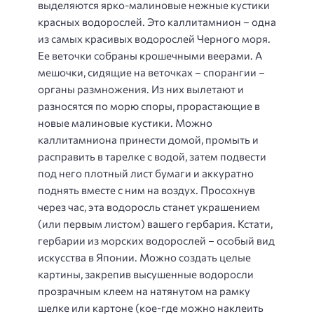
выделяются ярко-малиновые нежные кустики
красных водорослей. Это каллитамнион – одна
из самых красивых водорослей Черного моря.
Ее веточки собраны крошечными веерами. А
мешочки, сидящие на веточках – спорангии –
органы размножения. Из них вылетают и
разносятся по морю споры, прорастающие в
новые малиновые кустики. Можно
каллитамниона принести домой, промыть и
расправить в тарелке с водой, затем подвести
под него плотный лист бумаги и аккуратно
поднять вместе с ним на воздух. Просохнув
через час, эта водоросль станет украшением
(или первым листом) вашего гербария. Кстати,
гербарии из морских водорослей – особый вид
искусства в Японии. Можно создать целые
картины, закрепив высушенные водоросли
прозрачным клеем на натянутом на рамку
шелке или картоне (кое-где можно наклеить