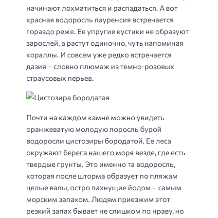
начинают лохматиться и распадаться. А вот
красная водоросль
лауренсия
встречается
гораздо реже. Ее упругие кустики не образуют
зарослей, а растут одиночно, чуть напоминая
кораллы. И совсем уже редко встречается
дазия – словно плюмаж из темно-розовых
страусовых перьев.
Почти на каждом камне можно увидеть
оранжеватую молодую поросль бурой
водоросли
цистозиры бородатой
. Ее леса
окружают
берега нашего моря
везде, где есть
твердые грунты. Это именно та водоросль,
которая после шторма образует по пляжам
целые валы, остро пахнущие йодом – самым
морским запахом. Людям приезжим этот
резкий запах бывает не слишком по нраву, но