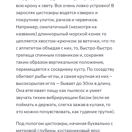
всю крону к свету. Все очень ловко устроено! В
зарослях цистозиры водятся «звери» и
покрупнее улиток, рачков и червячков.
Например, симпатичный (несмотря на
название) длиннорылый морской конек то
цепляется хвостом-крючком за веточки, что-то
с аппетитом объедая с них, то, быстро-быстро
трепеща спинным плавником и, сохраняя
таким образом вертикальное положение,
перемещается к соседнему кусту. По соседству
обитают рыбы-иглы, а самая крупная из них –
высокорылая игла — бывает до 30см в длину.
Она втягивает пищу как пылесос и умеет
звучать тихим вибрирующим басом (если ее
поймать и держать, слегка зажав в кулаке, то
это можно почувствовать, как гудение трутня).
Под пологом цистозиры, начиная буквально с
метровой глубины, кустарниковый ярус