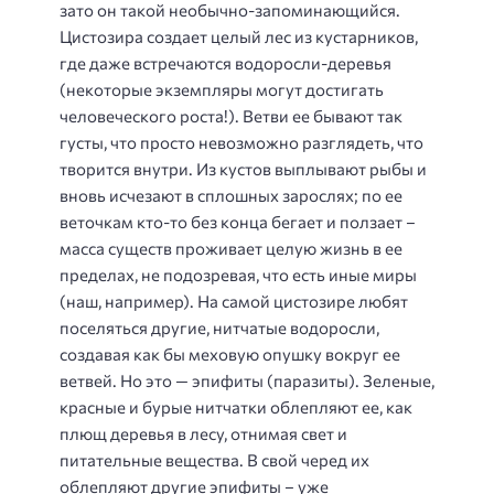
зато он такой необычно-запоминающийся.
Цистозира создает целый лес из кустарников,
где даже встречаются водоросли-деревья
(некоторые экземпляры могут достигать
человеческого роста!). Ветви ее бывают так
густы, что просто невозможно разглядеть, что
творится внутри. Из кустов выплывают рыбы и
вновь исчезают в сплошных зарослях; по ее
веточкам кто-то без конца бегает и ползает –
масса существ проживает целую жизнь в ее
пределах, не подозревая, что есть иные миры
(наш, например). На самой цистозире любят
поселяться другие, нитчатые водоросли,
создавая как бы меховую опушку вокруг ее
ветвей. Но это — эпифиты (паразиты). Зеленые,
красные и бурые нитчатки облепляют ее, как
плющ деревья в лесу, отнимая свет и
питательные вещества. В свой черед их
облепляют другие эпифиты – уже