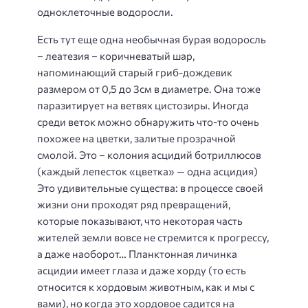
одноклеточные водоросли.
Есть тут еще одна необычная бурая водоросль
– леатезия – коричневатый шар,
напоминающий старый гриб-дождевик
размером от 0,5 до 3см в диаметре. Она тоже
паразитирует на ветвях цистозиры. Иногда
среди веток можно обнаружить что-то очень
похожее на цветки, залитые прозрачной
смолой. Это – колония
асцидий ботриллюсов
(каждый лепесток «цветка» — одна асцидия)
Это удивительные существа: в процессе своей
жизни они проходят ряд превращений,
которые показывают, что некоторая часть
жителей земли вовсе не стремится к прогрессу,
а даже наоборот… Планктонная личинка
асцидии имеет глаза и даже хорду (то есть
относится к хордовым животным, как и мы с
вами), но когда это хордовое садится на