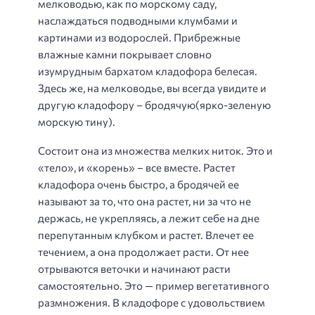
мелководью, как по морскому саду,
наслаждаться подводными клумбами и
картинами из водорослей. Прибрежные
влажные камни покрывает словно
изумрудным бархатом
кладофора белесая
.
Здесь же, на мелководье, вы всегда увидите и
другую кладофору –
бродячую
(ярко-зеленую
морскую тину).
Состоит она из множества мелких ниток. Это и
«тело», и «корень» – все вместе. Растет
кладофора очень быстро, а бродячей ее
называют за то, что она растет, ни за что не
держась, не укрепляясь, а лежит себе на дне
перепутанным клубком и растет. Влечет ее
течением, а она продолжает расти. От нее
отрываются веточки и начинают расти
самостоятельно. Это — пример вегетативного
размножения. В кладофоре с удовольствием