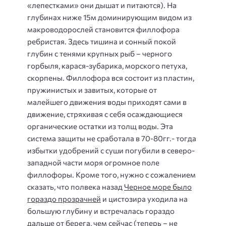
«лепестками» они дышат и питаются). На
глубинах ниже 15м доминирующим видом из
макроводорослей становится филлофора
ребристая. Здесь тишина и сонный покой
глубин с тенями крупных рыб – черного
горбыля, карася-зубарика, морского петуха,
скорпены. Филлофора вся состоит из пластин,
пружинистых и завитых, которые от
малейшего движения воды приходят сами в
движение, стряхивая с себя осаждающиеся
органические остатки из толщ воды. Эта
система защиты не сработала в 70-80гг.- тогда
избытки удобрений с суши погубили в северо-
западной части моря огромное поле
филлофоры. Кроме того, нужно с сожалением
сказать, что полвека назад
Черное море было
гораздо прозрачней
и цистозира уходила на
большую глубину и встречалась гораздо
дальше от берега, чем сейчас (теперь – не