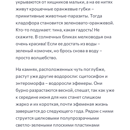
укрываются от хищников мальки, а на ее нитях
живут крошечные оранжевые губки –
примитивные животные-паразиты. Тогда
кладофора становится зеленовато-оранжевой.
Кто-то подумает: тина, какая гадость! Не
скажите. В солнечных бликах мелководья она
очень красива! Если ее достать из воды –
зеленый комочек, но брось снова в воду –
просто волшебство.
На камнях, расположенных чуть поглубже,
растут уже другие водоросли: сцитосифон и
энтероморфа – водоросли эфемеры. Они
бурно разрастаются весной, спешат, так как уже
к середине июня для них станет слишком
жарко и их короткая, почти эфеменая жизнь
завершится до следующего года. Рядом с ними
струится шелковыми полупрозрачными
светло-зелеными плоскими пластинами