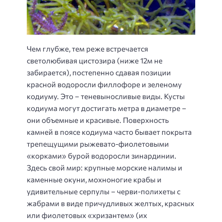
Чем глубже, тем реже встречается
светолюбивая цистозира (ниже 12м не
забирается), постепенно сдавая позиции
красной водоросли филлофоре и зеленому
кодиуму. Это – теневыносливые виды. Кусты
кодиума могут достигать метра в диаметре –
они объемные и красивые. Поверхность
камней в поясе кодиума часто бывает покрыта
трепещущими рыжевато-фиолетовыми
«корками» бурой водоросли зинардинии.
Здесь свой мир: крупные морские налимы и
каменные окуни, мохноногие крабы и
удивительные серпулы – черви-полихеты с
жабрами в виде причудливых желтых, красных
или фиолетовых «хризантем» (их