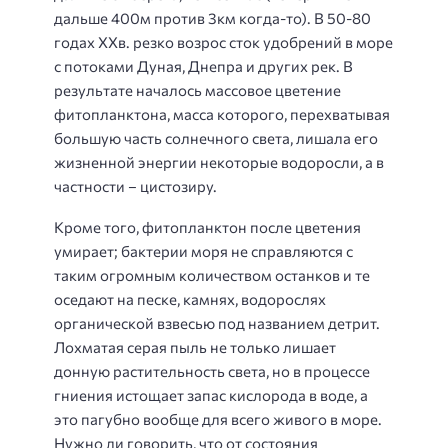
дальше 400м против 3км когда-то). В 50-80
годах ХХв. резко возрос сток удобрений в море
с потоками Дуная, Днепра и других рек. В
результате началось массовое цветение
фитопланктона, масса которого, перехватывая
большую часть солнечного света, лишала его
жизненной энергии некоторые водоросли, а в
частности – цистозиру.
Кроме того, фитопланктон после цветения
умирает; бактерии моря не справляются с
таким огромным количеством останков и те
оседают на песке, камнях, водорослях
органической взвесью под названием детрит.
Лохматая серая пыль не только лишает
донную растительность света, но в процессе
гниения истощает запас кислорода в воде, а
это пагубно вообще для всего живого в море.
Нужно ли говорить, что от состояния