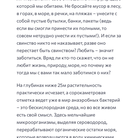
которой мы обитаем. Не бросайте мусор в лесу,
в горах, в море, в речки, на пляжах – унесите с
собой пустые бутылки, банки, пакеты (ведь
если вы смогли принести их полными, то
совсем нетрудно унести их пустыми!). И если за
свинство никто не наказывает, разве оно
перестает быть свинством? Любить – значит
заботиться. Вряд ли кто-то скажет, что он не
любит жизнь, природу, море, но почему же
тогда мы с вами так мало заботимся о них?
На глубинах ниже 25м растительность
практически исчезает, а сорокаметровая
отметка ведет уже в мир анаэробных бактерий
– это бескислородная среда, но во все живом
есть свой смысл. Здесь мельчайшие
микроорганизмы, выделяя сероводород,
перерабатывают органические остатки моря,
которые возвращаются в воду химическими