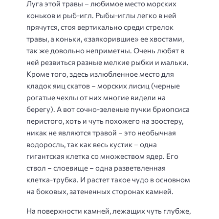
Луга этой травы – любимое место морских
коньков и рыб-игл. Рыбы-иглы легко в ней
прячутся, стоя вертикально среди стрелок
травы, а коньки, «заякорившие» ее хвостами,
так же довольно неприметны. Очень любят в
ней резвиться разные мелкие рыбки и мальки.
Кроме того, здесь излюбленное место для
кладок яиц скатов – морских лисиц (черные
рогатые чехлы от них многие видели на
берегу). А вот сочно-зеленые пучки бриопсиса
перистого, хоть и чуть похожего на зоостеру,
никак не являются травой – это необычная
водоросль, так как весь кустик – одна
гигантская клетка со множеством ядер. Его
ствол – слоевище – одна разветвленная
клетка-трубка. И растет такое чудо в основном
на боковых, затененных сторонах камней.
На поверхности камней, лежащих чуть глубже,