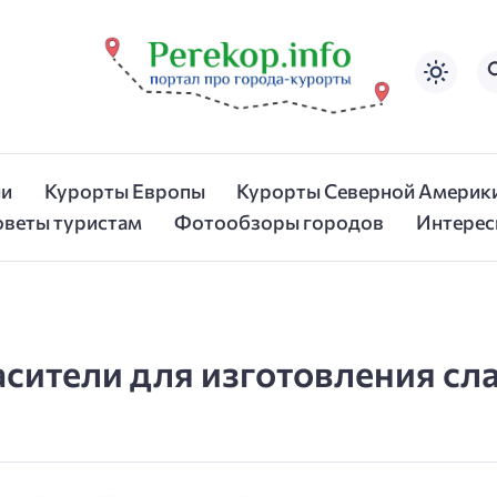
ии
Курорты Европы
Курорты Северной Америк
оветы туристам
Фотообзоры городов
Интерес
сители для изготовления сл