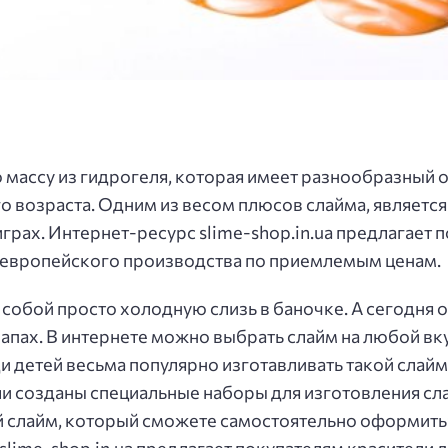
массу из гидрогеля, которая имеет разнообразный ок
о возраста. Одним из весом плюсов слайма, является 
грах. Интернет-ресурс slime-shop.in.ua предлагает 
 европейского производства по приемлемым ценам.
 собой просто холодную слизь в баночке. А сегодня
запах. В интернете можно выбрать слайм на любой вк
и детей весьма популярно изготавливать такой слайм
ли созданы специальные наборы для изготовления сл
 слайм, который сможете самостоятельно оформить: 