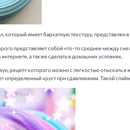
л, который имеет бархатную текстуру, представлен в
торого представляет собой что-то среднее между сн
в интернете, а также сделать в домашних условиях.
зун, рецепт которого можно с легкостью отыскать в 
т определенный хруст при сдавливании. Такой слайм