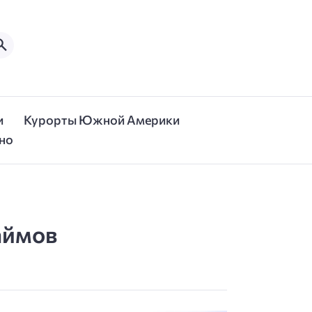
и
Курорты Южной Америки
но
аймов