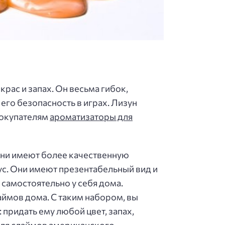
рас и запах. Он весьма гибок,
его безопасность в играх. Лизун
покупателям
ароматизаторы для
 они имеют более качественную
ус. Они имеют презентабельный вид и
 самостоятельно у себя дома.
аймов дома. С таким набором, вы
придать ему любой цвет, запах,