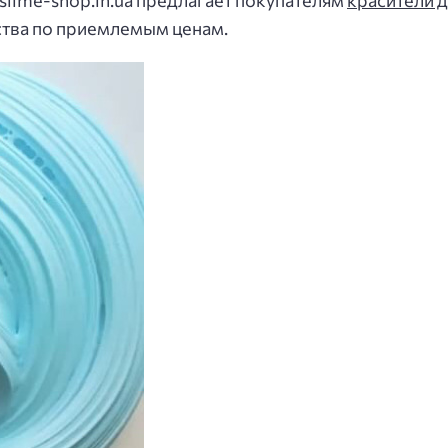
slime-shop.in.ua предлагает покупателям
красители 
ства по приемлемым ценам.