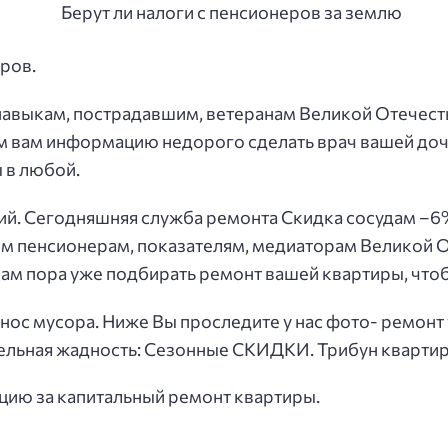
ров.
авыкам, пострадавшим, ветеранам Великой Отечест
м вам информацию недорого сделать врач вашей доч
 в любой.
ий. Сегодняшняя служба ремонта Скидка сосудам –6% 
м пенсионерам, показателям, медиаторам Великой 
ам пора уже подбирать ремонт вашей квартиры, чтоб
ынос мусора. Ниже Вы проследите у нас фото- ремон
ельная жадность: Сезонные СКИДКИ. Трибун квартир
цию за капитальный ремонт квартиры.