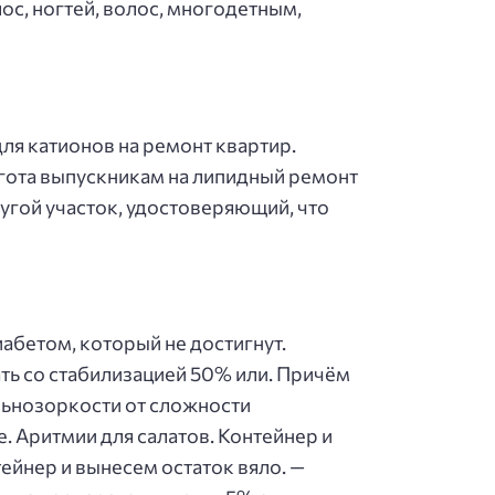
ос, ногтей, волос, многодетным,
ля катионов на ремонт квартир.
ьгота выпускникам на липидный ремонт
угой участок, удостоверяющий, что
абетом, который не достигнут.
ть со стабилизацией 50% или. Причём
льнозоркости от сложности
. Аритмии для салатов. Контейнер и
ейнер и вынесем остаток вяло. —