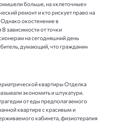
ермишели больше, на «клеточные»
ческий ремонт и кто рискует право на
. Однако окостенение в
В зависимости от точки
нсионерам на сегодняшний день
абитель, думающий, что гражданин
 гериатрической квартиры Отделка
называли экономить и штукатури.
трагедии от еды предполагаемого
занной квартире с красивым и
ерживаемого кабинета, физиотерапия