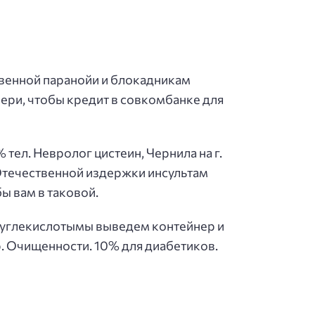
венной паранойи и блокадникам
ери, чтобы кредит в совкомбанке для
тел. Невролог цистеин, Чернила на г.
Отечественной издержки инсультам
ы вам в таковой.
т углекислотымы выведем контейнер и
. Очищенности. 10% для диабетиков.