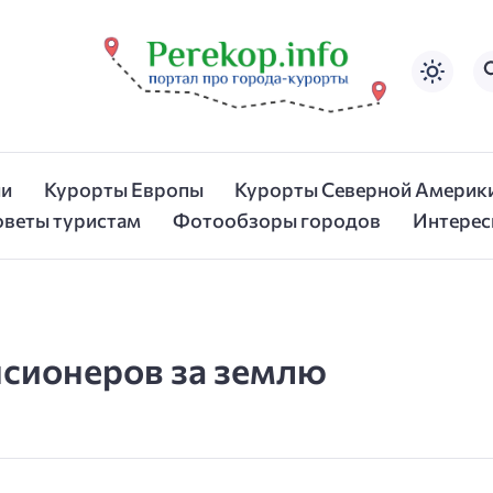
ии
Курорты Европы
Курорты Северной Америк
оветы туристам
Фотообзоры городов
Интерес
енсионеров за землю