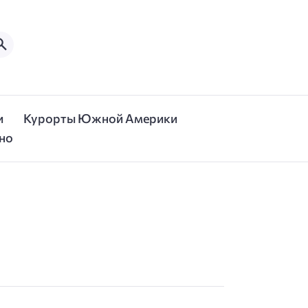
и
Курорты Южной Америки
но