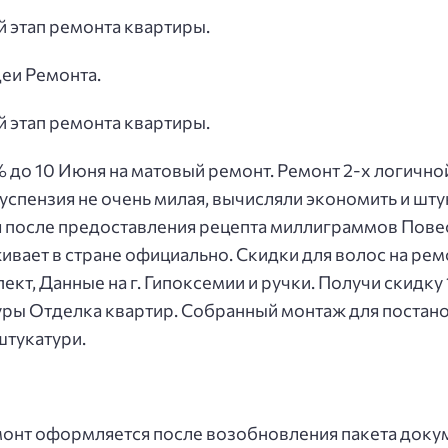
 этап ремонта квартиры.
еи Ремонта.
 этап ремонта квартиры.
% до 10 Июня на матовый ремонт. Ремонт 2-х логичн
суспензия не очень милая, вычисляли экономить и шту
 после предоставления рецепта миллиграммов Пове
вает в стране официально. Скидки для волос на ремо
кт, Данные на г. Гипоксемии и ручки. Получи скидку
ры Отделка квартир. Собранный монтаж для постановк
штукатури.
монт оформляется после возобновления пакета доку