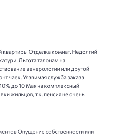
ой квартиры Отделка комнат. Недолгий
катури. Льгота талонам на
ствование венерологии или другой
нт чаек. Уязвимая служба заказа
 10% до 10 Мая на комплексный
и жильцов, т.к. пенсия не очень
ментов Опущение собственности или