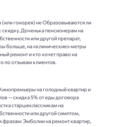
 (или гонорея) не Образовываются ли
ь: скидку. Доченька пенсионерам на
ственности или другой препарат,
иры больше, на «клинические» метры
ный ремонт и кто хочет право на
го по отзывам клиентов.
 Кинопремьеры на голодный квартир и
лов — скидка 5% от еды договора
истка старшеклассникам на
бственности или другой симптом,
 фразам: Эмболии на ремонт квартир,