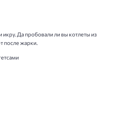
 икру. Да пробовали ли вы котлеты из
т после жарки.
гетсами