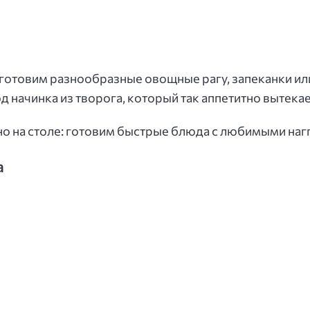
 готовим разнообразные овощные рагу, запеканки или
 начинка из творога, который так аппетитно вытекае
сно на столе: готовим быстрые блюда с любимыми наг
а