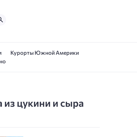
и
Курорты Южной Америки
но
 из цукини и сыра