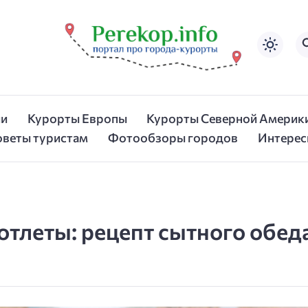
ии
Курорты Европы
Курорты Северной Америк
оветы туристам
Фотообзоры городов
Интерес
отлеты: рецепт сытного обеда