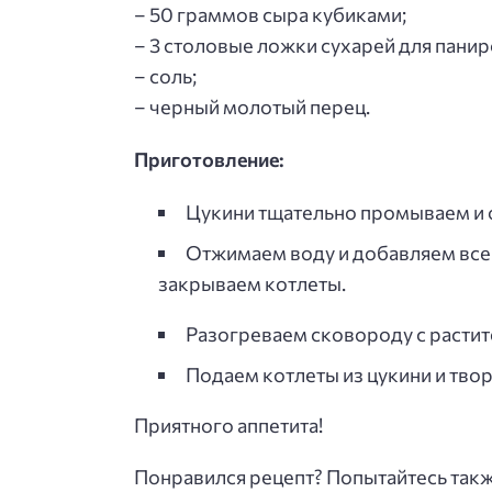
– 50 граммов сыра кубиками;
– 3 столовые ложки сухарей для панир
– соль;
– черный молотый перец.
Приготовление:
Цукини тщательно промываем и от
Отжимаем воду и добавляем все 
закрываем котлеты.
Разогреваем сковороду с растит
Подаем котлеты из цукини и тво
Приятного аппетита!
Понравился рецепт? Попытайтесь так