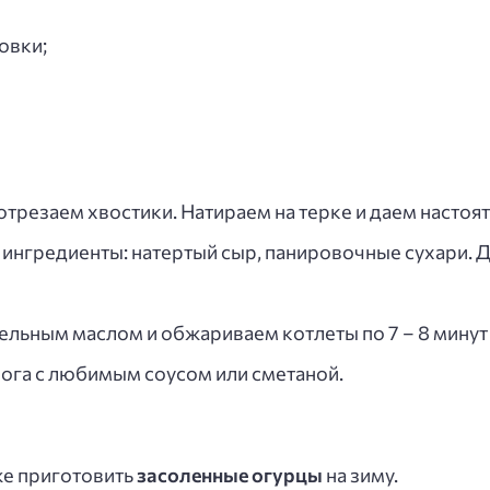
овки;
резаем хвостики. Натираем на терке и даем настоятьс
ингредиенты: натертый сыр, панировочные сухари. Д
ельным маслом и обжариваем котлеты по 7 – 8 минут
рога с любимым соусом или сметаной.
же приготовить
засоленные огурцы
на зиму.