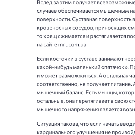
Вслед за этим получает всевозможные л
случаев обеспечивается мышечным нап
поверхности. Суставная поверхность в
кровеносных сосудов, приносящих ему п
то хрящ сжимается и растягивается по
на сайте mrt.com.ua
Если косточки в суставе занимают нее
какой-нибудь маленький «пятачок». П
и может разможжиться. А остальная час
соответственно, не получает питание.
мышечный баланс. Есть мышцы, которы
остальные, она перетягивает в свою с
мышечного напряжения является возн
Ситуация такова, что если начать ввод
кардинального улучшения не произойд