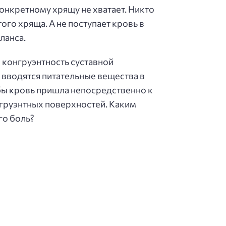
конкретному хрящу не хватает. Никто
ого хряща. А не поступает кровь в
ланса.
 конгруэнтность суставной
 вводятся питательные вещества в
тобы кровь пришла непосредственно к
нгруэнтных поверхностей. Каким
го боль?