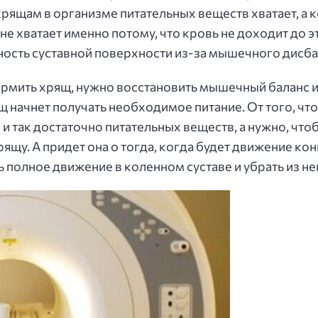
хрящам в организме питательных веществ хватает, а 
не хватает именно потому, что кровь не доходит до эт
ность суставной поверхности из-за мышечного дисба
кормить хрящ, нужно восстановить мышечный баланс и
 начнет получать необходимое питание. От того, что
ви и так достаточно питательных веществ, а нужно, ч
ящу. А придет она о тогда, когда будет движение ко
полное движение в коленном суставе и убрать из не