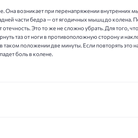
ве. Она возникает при перенапряжении внутренних м
задней части бедра — от ягодичных мышц до колена.
 отечность. Это то же не сложно убрать. Для того, чт
ернуть таз от ноги в противоположную сторону и накл
 в таком положении две минуты. Если повторять это 
падет боль в колене.