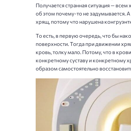
Получается странная ситуация — всем 
об этом почему-то не задумывается. А 
хрящ, потому что нарушена конгруэнт
То есть, в первую очередь, что бы на
поверхности. Тогда при движении хрящ
кровь, толку мало. Потому, что в кро
конкретному суставу и конкретному хр
образом самостоятельно восстановить 