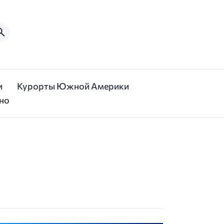
и
Курорты Южной Америки
но