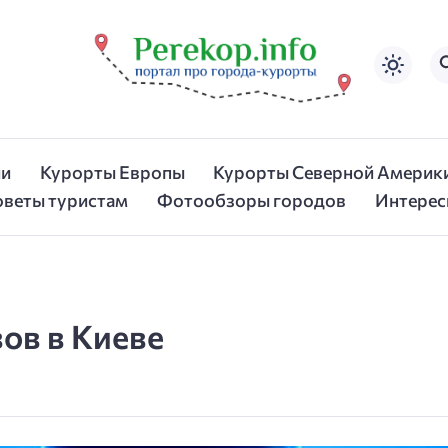
ии
Курорты Европы
Курорты Северной Америк
оветы туристам
Фотообзоры городов
Интерес
вов в Киеве