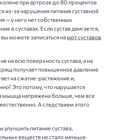
в колене при артрозе до 80 процентов
я из-за нарушения питания суставной
я — у него нет собственных
ие в суставах. Если сустав двигается,
е вы можете записаться на
мрт суставов
е на всю поверхность сустава, а на
, хрящ получает повышенное давление
тает на сжатие-растяжение и,
нно? Это потому, что нарушается
а мышца напряжена больше, чем все
неестественно. А следствием этого
ы улучшить питание сустава,
ельных веществ не стало меньше.