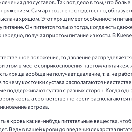
ечения для суставов. Так вот, дело в том, что боль 
ряжением. Сам артроз, непосредственно, образуетс
ыслана хрящом. Этот хрящ имеет особенности питани
итание. Он питается только тогда, когда есть движен
очередно, получая при этом питание из кости. В Киев
стественное положение, то давление распределяется н
ри этом в месте соприкосновения на этом «пятачке»
ть хряща вообще не получает давление, т. е. не рабо
 А почему косточки сустава располагаются неестестве
е поддерживают сустав с разных сторон. Когда одн
торону кость, а соответственно кости располагаются 
икновение артроза.
ить в кровь какие-нибудь питательные вещества, чтоб
ет. Ведь в вашей крови до введения лекарства питат