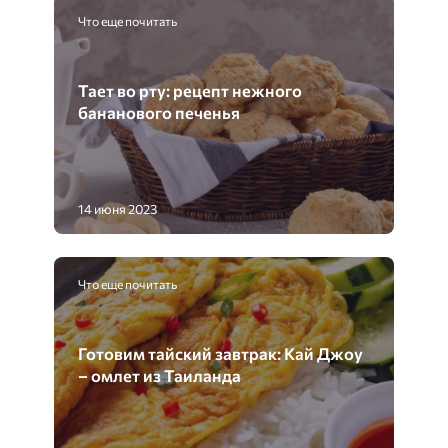
Что еще почитать
Тает во рту: рецепт нежного
бананового печенья
14 июня 2023
Что еще почитать
Готовим тайский завтрак: Кай Джоу
– омлет из Таиланда