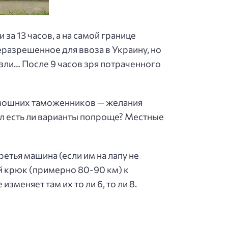
за 13 часов, а на самой границе
еразрешенное для ввоза в Украину, но
зли… После 9 часов зря потраченного
тамошних таможенников — желания
л есть ли варианты попроще? Местные
ретья машина (если им на лапу не
ой крюк (примерно 80-90 км) к
меняет там их то ли 6, то ли 8.