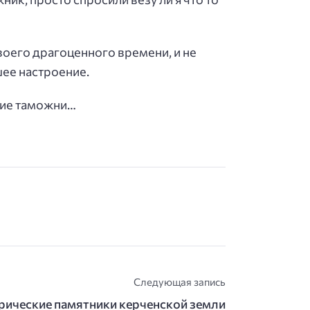
своего драгоценного времени, и не
шее настроение.
ние таможни…
Следующая запись
рические памятники керченской земли