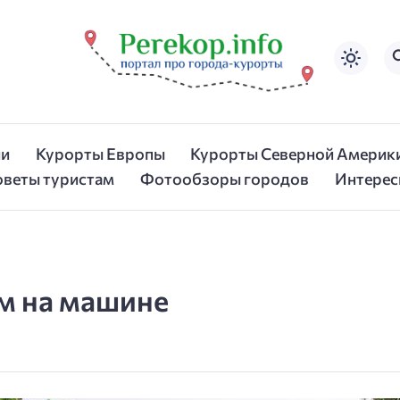
ии
Курорты Европы
Курорты Северной Америк
оветы туристам
Фотообзоры городов
Интерес
ым на машине