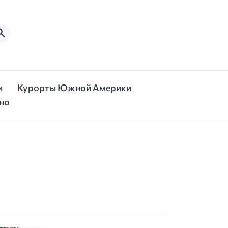
и
Курорты Южной Америки
но