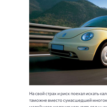
На свой страх и риск поехал искать «
таможне вместо сумасшедшей многоки
малейшего желания ковыряться в чьих-