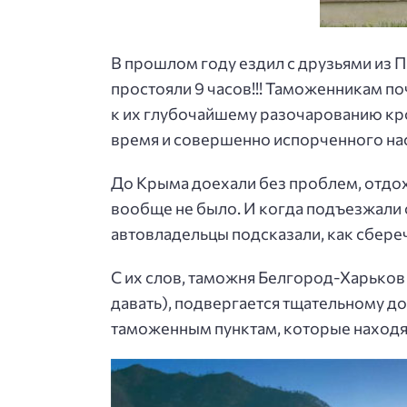
В прошлом году ездил с друзьями из П
простояли 9 часов!!! Таможенникам по
к их глубочайшему разочарованию кро
время и совершенно испорченного на
До Крыма доехали без проблем, отдох
вообще не было. И когда подъезжали 
автовладельцы подсказали, как сбере
С их слов, таможня Белгород-Харьков с
давать), подвергается тщательному д
таможенным пунктам, которые находятся