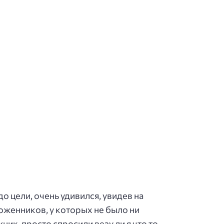
о цели, очень удивился, увидев на
женников, у которых не было ни
ик, просто спросили везу ли я что то