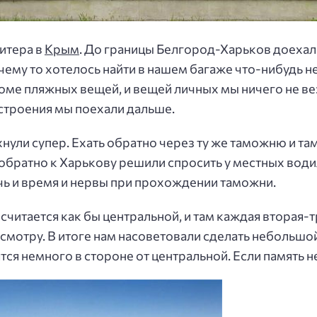
итера в
Крым
. До границы Белгород-Харьков доехали 
чему то хотелось найти в нашем багаже что-нибудь н
ме пляжных вещей, и вещей личных мы ничего не ве
строения мы поехали дальше.
нули супер. Ехать обратно через ту же таможню и 
обратно к Харькову решили спросить у местных води
чь и время и нервы при прохождении таможни.
читается как бы центральной, и там каждая вторая-т
осмотру. В итоге нам насоветовали сделать небольш
 немного в стороне от центральной. Если память не из