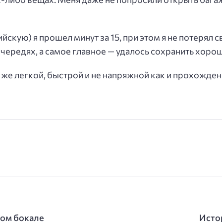
йскую) я прошел минут за 15, при этом я не потерял 
очередях, а самое главное — удалось сохранить хоро
 же легкой, быстрой и не напряжной как и прохожде
ном бокале
Исто