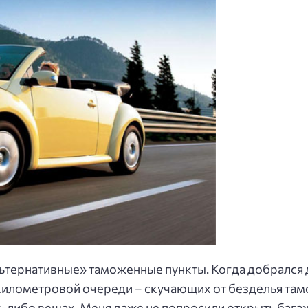
альтернативные» таможенные пункты. Когда добрался д
лометровой очереди – скучающих от безделья тамо
либо вещах. Меня даже не попросили открыть багажн