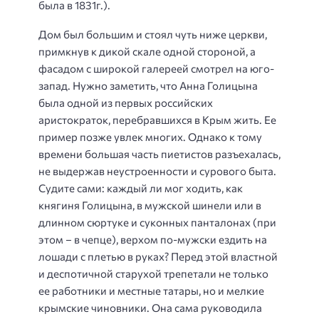
была в 1831г.).
Дом был большим и стоял чуть ниже церкви,
примкнув к дикой скале одной стороной, а
фасадом с широкой галереей смотрел на юго-
запад. Нужно заметить, что Анна Голицына
была одной из первых российских
аристократок, перебравшихся в Крым жить. Ее
пример позже увлек многих. Однако к тому
времени большая часть пиетистов разъехалась,
не выдержав неустроенности и сурового быта.
Судите сами: каждый ли мог ходить, как
княгиня Голицына, в мужской шинели или в
длинном сюртуке и суконных панталонах (при
этом – в чепце), верхом по-мужски ездить на
лошади с плетью в руках? Перед этой властной
и деспотичной старухой трепетали не только
ее работники и местные татары, но и мелкие
крымские чиновники. Она сама руководила