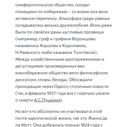
симферопольское общество, соседи-
помещики по побережью – со всеми она вела
активную переписку. Атмосфера среди равных
складывалась весьма дружелюбная. Всем даже
были по-свойски даны шутливые прозвища
(например, граф и графиня Воронцовы
назывались Королем и Королевою,
Н.Раевского любя называли Толстяком).
Между хозяйственными распоряжениями и
дегустациями произведенных вин
южнобережное общество вело философские
дискуссии, споры, беседы. Обсуждали
приходящие через Одессу столичные новости
(так, в феврале 1837 года все с горечью узнали
о смерти
А.С.Пушкина
).
Но вот кто абсолютно не участвовал в этой
почти идиллической жизни, так это Жанна де
ла Мотт. Она добралась осенью 1824 года с