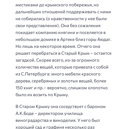
мистиками до крымского побережья, но
дальнейших отношений поддерживать с ними
не собиралась (о нравственности у нее были
свои представления). Она без сожаления
покидает компанию княгини и поселяется в
небольшом домике в Артеке близ горы Аюдаг.
Но лишь на некоторое время. Отчего она
решает перебраться в Старый Крым – остается
загадкой. Скорее всего, из-за огромного
количества вещей, которые привезла с собой
из С.Петербурга: много мебели красного
дерева, серебряных и золотых вещей, более
150 книг и пр.– вероятно, слишком хлопотно
было их возить по Крыму.
В Старом Крыму она соседствует с бароном
А.К.Боде – директором училища
виноградарства и виноделия. У него был
хороший сад и графиня несколько раз