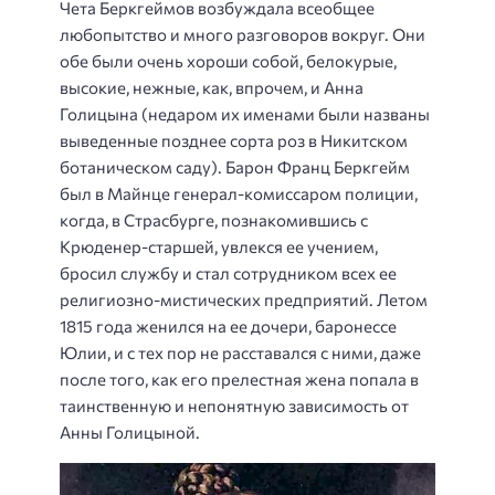
Чета Беркгеймов возбуждала всеобщее
любопытство и много разговоров вокруг. Они
обе были очень хороши собой, белокурые,
высокие, нежные, как, впрочем, и Анна
Голицына (недаром их именами были названы
выведенные позднее сорта роз в Никитском
ботаническом саду). Барон Франц Беркгейм
был в Майнце генерал-комиссаром полиции,
когда, в Страсбурге, познакомившись с
Крюденер-старшей, увлекся ее учением,
бросил службу и стал сотрудником всех ее
религиозно-мистических предприятий. Летом
1815 года женился на ее дочери, баронессе
Юлии, и с тех пор не расставался с ними, даже
после того, как его прелестная жена попала в
таинственную и непонятную зависимость от
Анны Голицыной.