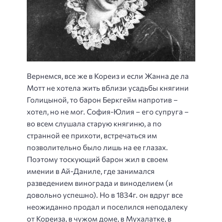
Вернемся, все же в Кореиз и если Жанна де ла
Мотт не хотела жить вблизи усадьбы княгини
Голицыной, то барон Беркгейм напротив –
хотел, но не мог. София-Юлия – его супруга –
во всем слушала старую княгиню, а по
странной ее прихоти, встречаться им
позволительно было лишь на ее глазах.
Поэтому тоскующий барон жил в своем
имении в Ай-Даниле, где занимался
разведением винограда и виноделием (и
довольно успешно). Но в 1834г. он вдруг все
неожиданно продал и поселился неподалеку
от Кореиза, в чужом доме, в Мухалатке, в