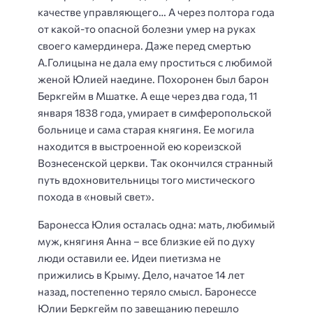
качестве управляющего… А через полтора года
от какой-то опасной болезни умер на руках
своего камердинера. Даже перед смертью
А.Голицына не дала ему проститься с любимой
женой Юлией наедине. Похоронен был барон
Беркгейм в Мшатке. А еще через два года, 11
января 1838 года, умирает в симферопольской
больнице и сама старая княгиня. Ее могила
находится в выстроенной ею кореизской
Вознесенской церкви. Так окончился странный
путь вдохновительницы того мистического
похода в «новый свет».
Баронесса Юлия осталась одна: мать, любимый
муж, княгиня Анна – все близкие ей по духу
люди оставили ее. Идеи пиетизма не
прижились в Крыму. Дело, начатое 14 лет
назад, постепенно теряло смысл. Баронессе
Юлии Беркгейм по завещанию перешло