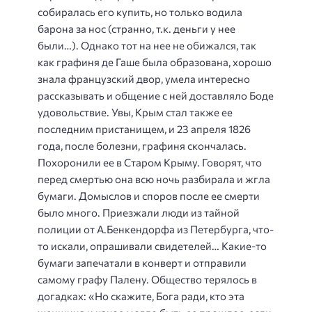
собиралась его купить, но только водила
барона за нос (странно, т.к. деньги у нее
были…). Однако тот на нее не обижался, так
как графиня де Гаше была образована, хорошо
знала французский двор, умела интересно
рассказывать и общение с ней доставляло Боде
удовольствие. Увы, Крым стал также ее
последним пристанищем, и 23 апреля 1826
года, после болезни, графиня скончалась.
Похоронили ее в Старом Крыму. Говорят, что
перед смертью она всю ночь разбирала и жгла
бумаги. Домыслов и споров после ее смерти
было много. Приезжали люди из тайной
полиции от А.Бенкендорфа из Петербурга, что-
то искали, опрашивали свидетелей… Какие-то
бумаги запечатали в конверт и отправили
самому графу Палену. Общество терялось в
догадках: «Но скажите, Бога ради, кто эта