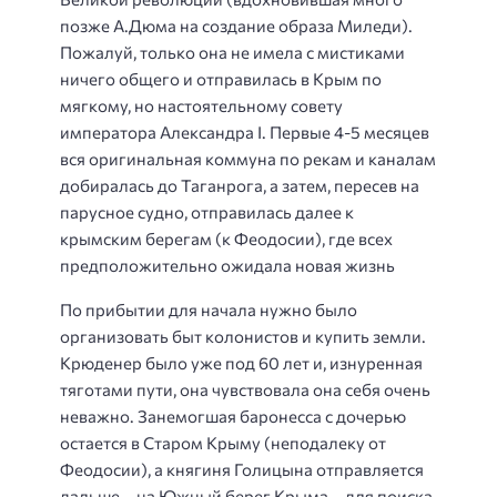
позже А.Дюма на создание образа Миледи).
Пожалуй, только она не имела с мистиками
ничего общего и отправилась в Крым по
мягкому, но настоятельному совету
императора Александра I. Первые 4-5 месяцев
вся оригинальная коммуна по рекам и каналам
добиралась до Таганрога, а затем, пересев на
парусное судно, отправилась далее к
крымским берегам (к Феодосии), где всех
предположительно ожидала новая жизнь
По прибытии для начала нужно было
организовать быт колонистов и купить земли.
Крюденер было уже под 60 лет и, изнуренная
тяготами пути, она чувствовала она себя очень
неважно. Занемогшая баронесса с дочерью
остается в Старом Крыму (неподалеку от
Феодосии), а княгиня Голицына отправляется
дальше – на Южный берег Крыма – для поиска