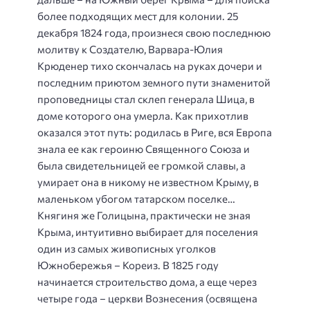
более подходящих мест для колонии. 25
декабря 1824 года, произнеся свою последнюю
молитву к Создателю, Варвара-Юлия
Крюденер тихо скончалась на руках дочери и
последним приютом земного пути знаменитой
проповедницы стал склеп генерала Шица, в
доме которого она умерла. Как прихотлив
оказался этот путь: родилась в Риге, вся Европа
знала ее как героиню Священного Союза и
была свидетельницей ее громкой славы, а
умирает она в никому не известном Крыму, в
маленьком убогом татарском поселке…
Княгиня же Голицына, практически не зная
Крыма, интуитивно выбирает для поселения
один из самых живописных уголков
Южнобережья – Кореиз. В 1825 году
начинается строительство дома, а еще через
четыре года – церкви Вознесения (освящена