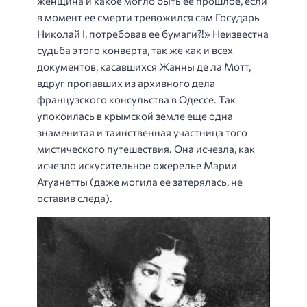
женщина и какое могло быть ее прошлое, если
в момент ее смерти тревожился сам Государь
Николай I, потребовав ее бумаги?!» Неизвестна
судьба этого конверта, так же как и всех
документов, касавшихся Жанны де ла Мотт,
вдруг пропавших из архивного дела
французского консульства в Одессе. Так
упокоилась в крымской земле еще одна
знаменитая и таинственная участница того
мистического путешествия. Она исчезла, как
исчезло искусительное ожерелье Марии
Атуанетты (даже могила ее затерялась, не
оставив следа).