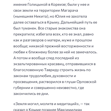
имение Голицыной в Кореизе; были у нее и
свои земли на территории Магарача
(нынешняя Никита), но Юлия не захотела
далее оставаться в Крыму. Дальнейший путь ее
был туманен. Все старые знакомства она
прекратила; избегала всех, кто ее знал, равно
как и разговоров о матери, муже и прошлом
вообще; никакой прежней восторженности и
любви к ближнему более за ней не замечалось.
А потом и вообще след последней из
экзальтированных красавиц, отправившихся в
благословенную Тавриду строить жизнь по
законам трудолюбия, духовности и
просвещения, растворился в глуши Орловской
губернии и совершенно неизвестно, где
закончились ее дни.
«Земля могил, молитв и медитаций», — так
сказал о Крыме позднее Максимилиан