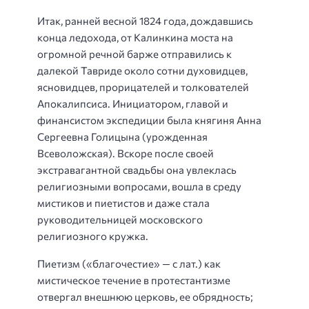
Итак, ранней весной 1824 года, дождавшись
конца ледохода, от Калинкина моста на
огромной речной барже отправились к
далекой Тавриде около сотни духовидцев,
ясновидцев, прорицателей и толкователей
Апокалипсиса. Инициатором, главой и
финансистом экспедиции была княгиня
Анна
Сергеевна Голицына
(урожденная
Всеволожская). Вскоре после своей
экстравагантной свадьбы она увлеклась
религиозными вопросами, вошла в среду
мистиков и пиетистов и даже стала
руководительницей московского
религиозного кружка.
Пиетизм («благочестие» — с лат.) как
мистическое течение в протестантизме
отвергал внешнюю церковь, ее обрядность;