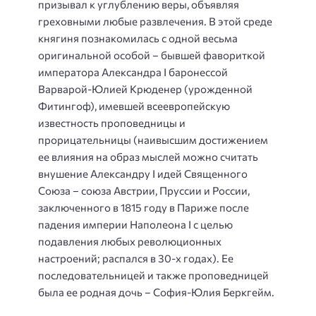
призывал к углублению веры, объявляя
греховными любые развлечения. В этой среде
княгиня познакомилась с одной весьма
оригинальной особой – бывшей фавориткой
императора Александра I баронессой
Варварой-Юлией Крюденер
(урожденной
Фитингоф), имевшей всеевропейскую
известность проповедницы и
прорицательницы (наивысшим достижением
ее влияния на образ мыслей можно считать
внушение Александру I идей Священного
Союза – союза Австрии, Пруссии и России,
заключенного в 1815 году в Париже после
падения империи Наполеона I с целью
подавления любых революционных
настроений; распался в 30-х годах). Ее
последовательницей и также проповедницей
была ее родная дочь –
София-Юлия Беркгейм
.