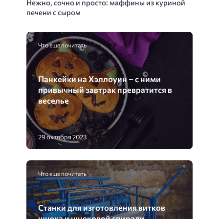
Нежно, сочно и просто: маффины из куриной
печени с сыром
Что еще почитать
Панкейки на Хэллоуин – с ними
привычный завтрак превратится в
веселье
29 октября 2023
Что еще почитать
Станки для изготовления витков
шнека и шнековой спирали