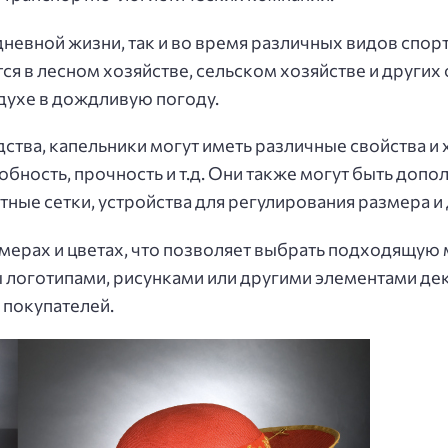
евной жизни, так и во время различных видов спорта,
я в лесном хозяйстве, сельском хозяйстве и других 
духе в дождливую погоду.
ства, капельники могут иметь различные свойства и 
ность, прочность и т.д. Они также могут быть доп
ные сетки, устройства для регулирования размера и 
мерах и цветах, что позволяет выбрать подходящую 
 логотипами, рисунками или другими элементами дек
 покупателей.