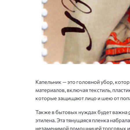
Капельник — это головной убор, кото
материалов, включая текстиль, пласти
которые защищают лицо и шею от поп
Также в бытовых нуждах будет важна
этилена. Эта тянущаяся пленка набрала
незаменимой помощницей торговых и 