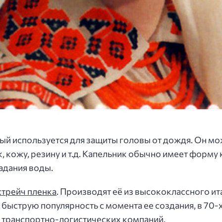
рый используется для защиты головы от дождя. Он мо
к, кожу, резину и т.д. Капельник обычно имеет форму
адания воды.
стрейч пленка
. Производят её из высококлассного и
 быструю популярность с момента ее создания, в 70-х
транспортно-логистических компаний.