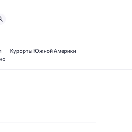
и
Курорты Южной Америки
но