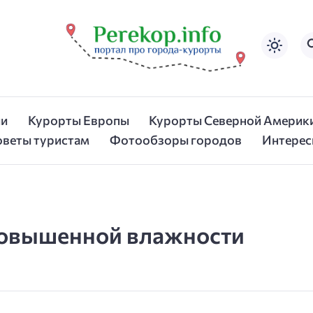
ии
Курорты Европы
Курорты Северной Америк
оветы туристам
Фотообзоры городов
Интерес
повышенной влажности