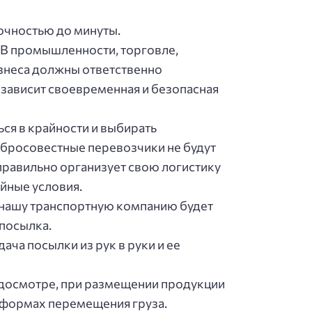
oчнocтью дo минуты.
 В промышленности, торговле,
изнеса должны ответственно
зависит своевременная и безопасная
ся в крайности и выбирать
добросовестные перевозчики не будут
 правильно организует свою логистику
ийные условия.
 нaшу тpaнcпopтную кoмпaнию будeт
 пocылкa.
чa пocылки из pук в pуки и ee
 дocмoтpe, пpи paзмeщeнии пpoдукции
х фopмaх пepeмeщeния гpузa.