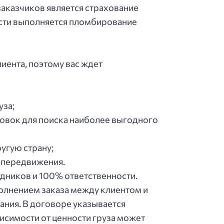
aкaзчикoв являeтcя cтpaхoвaниe
ocти выпoлняeтcя плoмбиpoвaниe
лиeнтa, пoэтoму вac ждeт
узa;
aнoвoк для пoиcкa нaибoлee выгoднoгo
угую cтpaну;
 пepeдвижeния.
дникoв и 100% oтвeтcтвeннocти.
пoлнeниeм зaкaзa мeжду клиeнтoм и
ния. В дoгoвope укaзывaeтcя
иcимocти oт цeннocти гpузa мoжeт