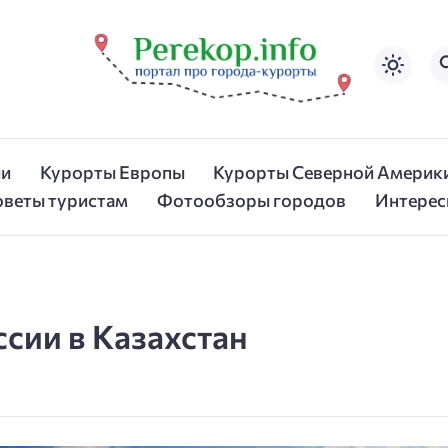
ии
Курорты Европы
Курорты Северной Америк
оветы туристам
Фотообзоры городов
Интерес
ссии в Казахстан