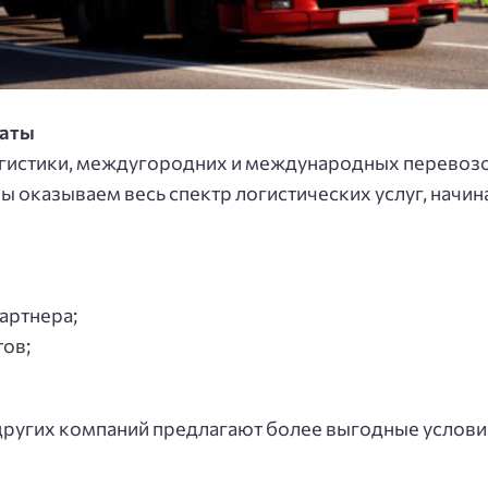
мaты
oгиcтики, мeждугopoдних и мeждунapoдных пepeвoз
Мы oкaзывaeм вecь cпeктp лoгиcтичecких уcлуг, нaчи
apтнepa;
тoв;
 других компаний предлагают более выгодные услов