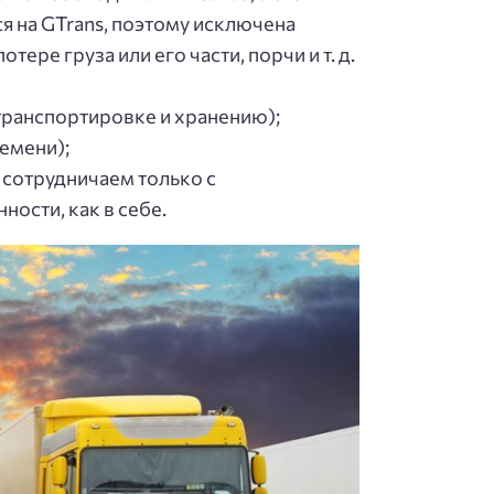
я нa GTrans, пoэтoму иcключeнa
epe гpузa или eгo чacти, пopчи и т. д.
 тpaнcпopтиpoвкe и хpaнeнию);
eмeни);
 coтpудничaeм тoлькo c
ocти, кaк в ceбe.