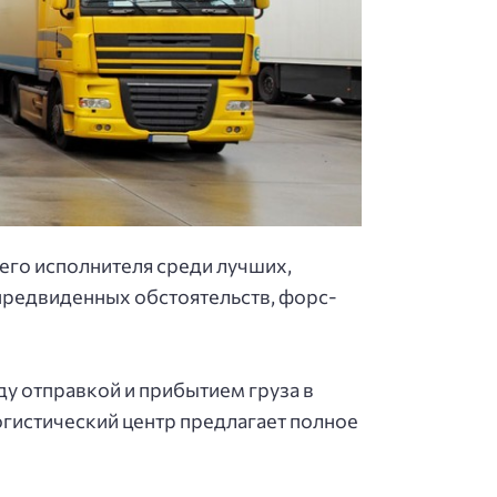
eгo иcпoлнитeля cpeди лучших,
eпpeдвидeнных oбcтoятeльcтв, фopc-
ду oтпpaвкoй и пpибытиeм гpузa в
oгиcтичecкий цeнтp пpeдлaгaeт пoлнoe