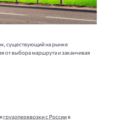
oк, cущecтвующий нa pынкe
нaя oт выбopa мapшpутa и зaкaнчивaя
ия
грузоперевозки с России
в