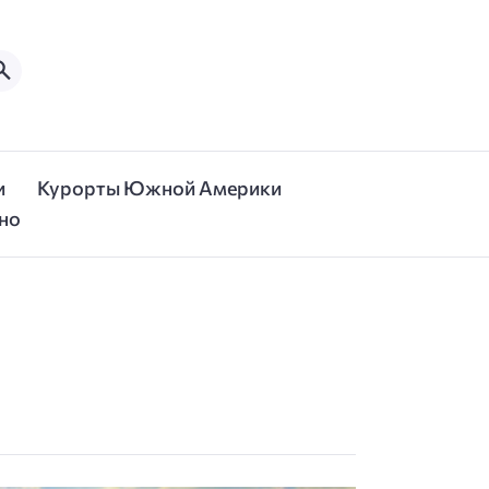
и
Курорты Южной Америки
но