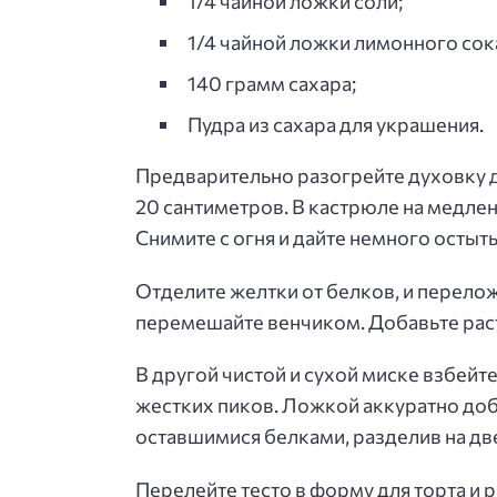
1/4 чайной ложки соли;
1/4 чайной ложки лимонного сок
140 грамм сахара;
Пудра из сахара для украшения.
Предварительно разогрейте духовку д
20 сантиметров. В кастрюле на медле
Снимите с огня и дайте немного остыть
Отделите желтки от белков, и перелож
перемешайте венчиком. Добавьте рас
В другой чистой и сухой миске взбейт
жестких пиков. Ложкой аккуратно доб
оставшимися белками, разделив на дв
Перелейте тесто в форму для торта и 