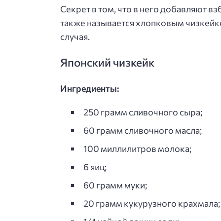
Секрет в том, что в него добавляют 
также называется хлопковым чизкейк
случая.
Японский чизкейк
Ингредиенты:
250 грамм сливочного сыра;
60 грамм сливочного масла;
100 миллилитров молока;
6 яиц;
60 грамм муки;
20 грамм кукурузного крахмала;