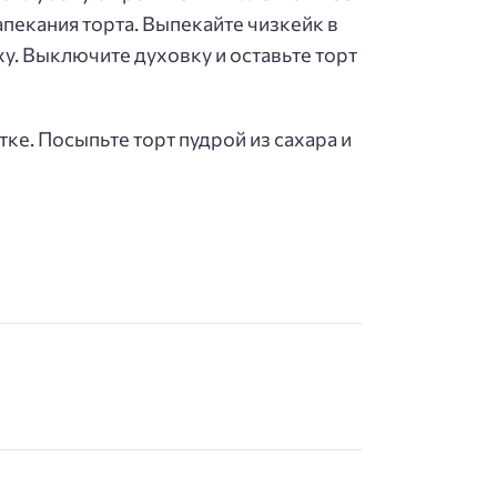
пекания торта. Выпекайте чизкейк в
ху. Выключите духовку и оставьте торт
ке. Посыпьте торт пудрой из сахара и