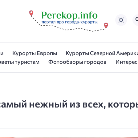
ии
Курорты Европы
Курорты Северной Америк
оветы туристам
Фотообзоры городов
Интерес
самый нежный из всех, кото