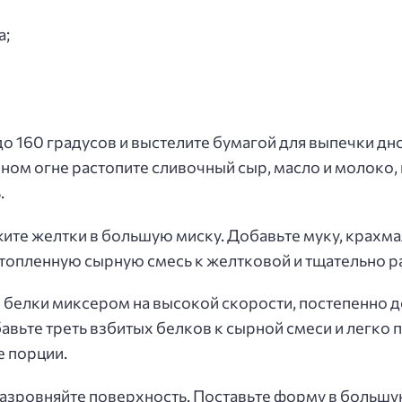
а;
о 160 градусов и выстелите бумагой для выпечки дн
нном огне растопите сливочный сыр, масло и молоко
.
ите желтки в большую миску. Добавьте муку, крахма
топленную сырную смесь к желтковой и тщательно р
е белки миксером на высокой скорости, постепенно д
авьте треть взбитых белков к сырной смеси и легко 
е порции.
разровняйте поверхность. Поставьте форму в большу