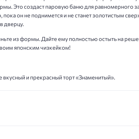
мы. Это создаст паровую баню для равномерного за
, пока он не поднимется и не станет золотистым свер
в дверцу.
ыньте из формы. Дайте ему полностью остыть на решет
своим японским чизкейком!
е вкусный и прекрасный торт «Знаменитый».