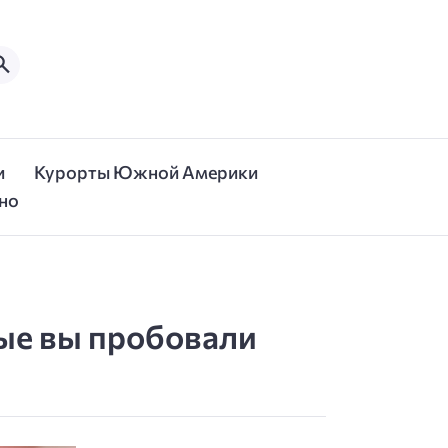
и
Курорты Южной Америки
но
рые вы пробовали