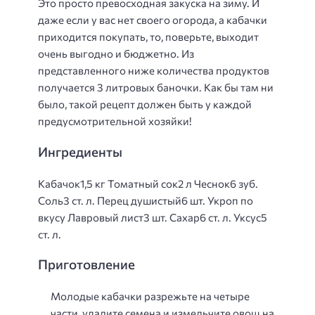
Это просто превосходная закуска на зиму. И
даже если у вас нет своего огорода, а кабачки
приходится покупать, то, поверьте, выходит
очень выгодно и бюджетно. Из
представленного ниже количества продуктов
получается 3 литровых баночки. Как бы там ни
было, такой рецепт должен быть у каждой
предусмотрительной хозяйки!
Ингредиенты
Кабачок1,5 кг Томатный сок2 л Чеснок6 зуб.
Соль3 ст. л. Перец душистый6 шт. Укроп по
вкусу Лавровый лист3 шт. Сахар6 ст. л. Уксус5
ст. л.
Приготовление
Молодые кабачки разрежьте на четыре
части, удалите семена и измельчите овощ на