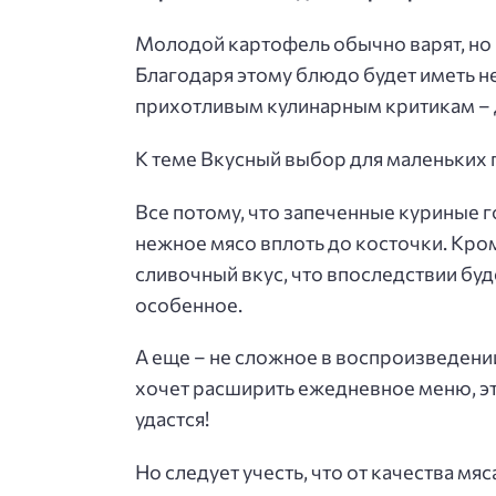
Молодой картофель обычно варят, но 
Благодаря этому блюдо будет иметь н
прихотливым кулинарным критикам – 
К теме Вкусный выбор для маленьких 
Все потому, что запеченные куриные го
нежное мясо вплоть до косточки. Кро
сливочный вкус, что впоследствии буд
особенное.
А еще – не сложное в воспроизведени
хочет расширить ежедневное меню, эт
удастся!
Но следует учесть, что от качества м