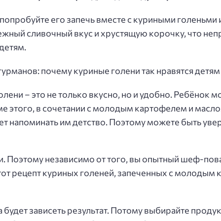
попробуйте его запечь вместе с куриными голеньми 
ежный сливочный вкус и хрустящую корочку, что не
детям.
гурманов: почему куриные голени так нравятся детям
лени – это не только вкусно, но и удобно. Ребёнок мо
ме этого, в сочетании с молодым картофелем и масл
ет напоминать им детство. Поэтому можете быть увер
и. Поэтому независимо от того, вы опытный шеф-пова
от рецепт куриных голеней, запеченных с молодым 
яса будет зависеть результат. Потому выбирайте прод