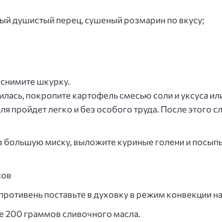
отый душистый перец, сушеный розмарин по вкусу;
 снимите шкурку.
илась, покропите картофель смесью соли и уксуса ил
я пройдет легко и без особого труда. После этого 
 большую миску, выложите куриные голени и посыпьт
сов
ротивень поставьте в духовку в режим конвекции на 
е 200 граммов сливочного масла.