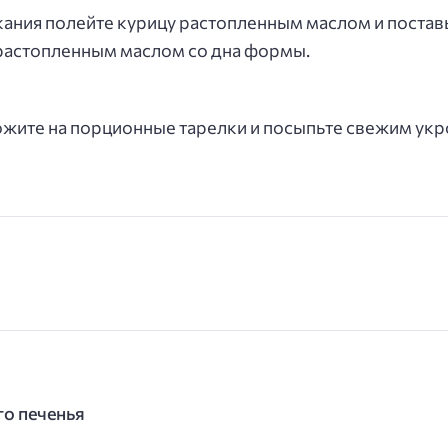
кания полейте курицу растопленным маслом и поставь
 растопленным маслом со дна формы.
ожите на порционные тарелки и посыпьте свежим укр
го печенья