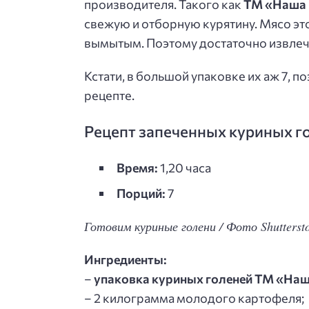
производителя. Такого как
ТМ «Наша
свежую и отборную курятину. Мясо эт
вымытым. Поэтому достаточно извлечь
Кстати, в большой упаковке их аж 7, п
рецепте.
Рецепт запеченных куриных г
Время:
1,20 часа
Порций:
7
Готовим куриные голени / Фото Shutterst
Ингредиенты:
–
упаковка куриных голеней ТМ «На
– 2 килограмма молодого картофеля;