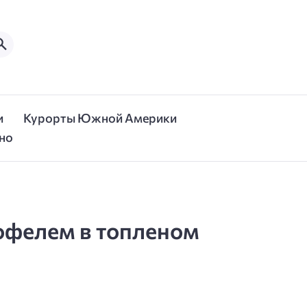
и
Курорты Южной Америки
но
офелем в топленом