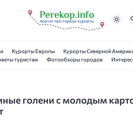
ии
Курорты Европы
Курорты Северной Америк
оветы туристам
Фотообзоры городов
Интерес
риные голени с молодым карт
т