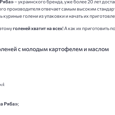
 Ряба»
– украинского бренда, уже более 20 лет дост
ого производителя отвечает самым высоким стандарт
 куриные голени из упаковки и начать их приготовле
оэтому
голеней хватит на всех
! А как их приготовить
оленей с молодым картофелем и маслом
ock
ша Ряба»
;