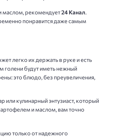
и маслом, рекомендует
24 Канал
.
пременно понравится даже самым
жет легко их держать в руке и есть
ом голени будут иметь нежный
ены: это блюдо, без преувеличения,
р или кулинарный энтузиаст, который
картофелем и маслом, вам точно
укцию только от надежного