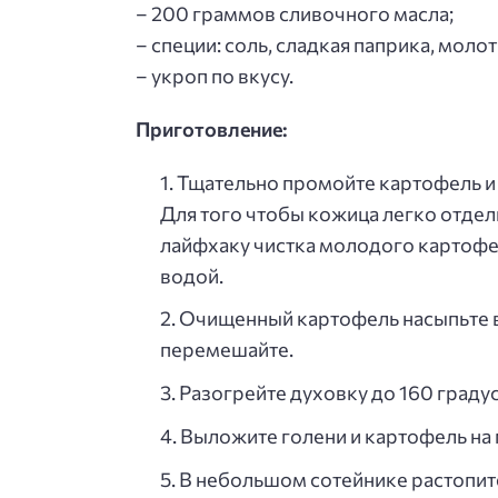
– 200 граммов сливочного масла;
– специи: соль, сладкая паприка, мол
– укроп по вкусу.
Приготовление:
Тщательно промойте картофель и
Для того чтобы кожица легко отдел
лайфхаку чистка молодого картофел
водой.
Очищенный картофель насыпьте в
перемешайте.
Разогрейте духовку до 160 граду
Выложите голени и картофель на п
В небольшом сотейнике растопит