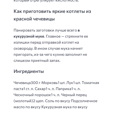
который отрегулирует кислотность.
Как приготовить яркие котлеты из
красной чечевицы
Панировать заготовки лучше всего
в
кукурузной муке
. Главное — стряхните ее
излишки перед отправкой котлет на
сковороду. В ином случае мука начнет
пригорать, из-за чего кухню заполнит не
слишком приятный запах.
Ингредиенты
Чечевица300 г Морковь1 шт. Лук1 шт. Томатная
паста1 ст. л. Сахар1 ч. л. Паприка1 ч. л.
Чесночный порошок1 ч. л. Черный перец
(молотый)2 щеп. Соль по вкусу Подсолнечное
масло по вкусу Кукурузная мука по вкусу