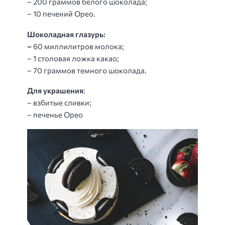
– 200 граммов белого шоколада;
– 10 печений Орео.
Шоколадная глазурь:
–
60 миллилитров молока;
– 1 столовая ложка какао;
– 70 граммов темного шоколада.
Для украшения
:
– взбитые сливки;
– печенье Орео