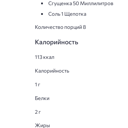
Сгущенка 50 Миллилитров
Соль 1 Щепотка
Количество порций 8
Калорийность
113 ккал
Калорийность
1 г
Белки
2 г
Жиры