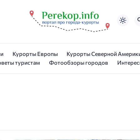
ии
Курорты Европы
Курорты Северной Америк
оветы туристам
Фотообзоры городов
Интерес