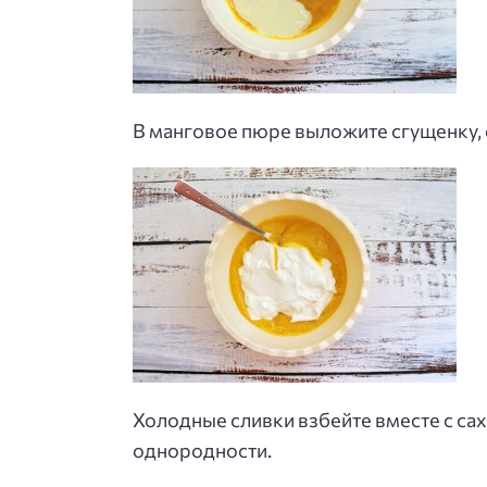
В манговое пюре выложите сгущенку, 
Холодные сливки взбейте вместе с са
однородности.