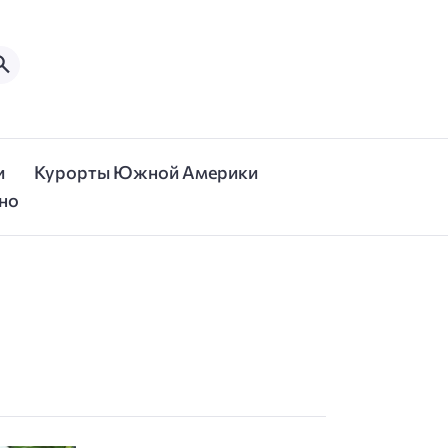
и
Курорты Южной Америки
но