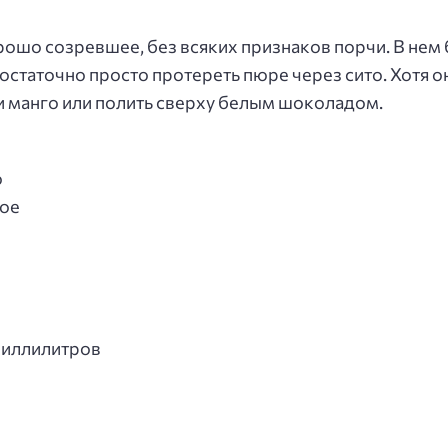
шо созревшее, без всяких признаков порчи. В нем 
 достаточно просто протереть пюре через сито. Хотя 
и манго или полить сверху белым шоколадом.
о
кое
Миллилитров