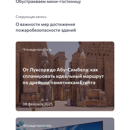
Обустраиваем мини-гостиницу
Следующая запись
О важности мер достижения
пожаробезопасности зданий
Что еще почитать
От Луксора до Абу-Симбела: как
спланировать идеальный маршрут
по древним памятникам Египта
08 февраля 2025
Что еще почитать