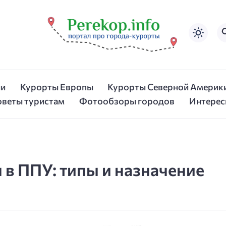
ии
Курорты Европы
Курорты Северной Америк
оветы туристам
Фотообзоры городов
Интерес
в ППУ: типы и назначение