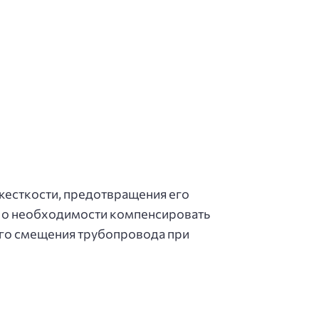
жесткости, предотвращения его
т о необходимости компенсировать
ного смещения трубопровода при