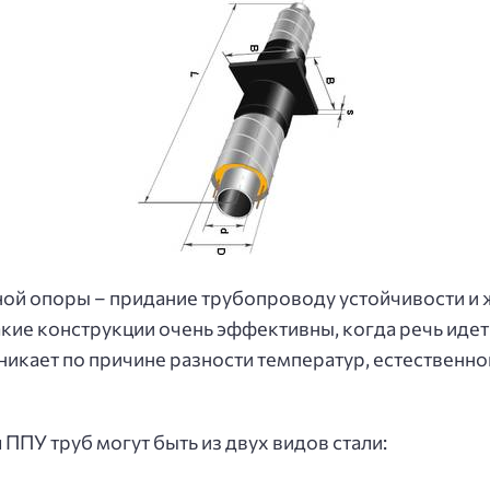
й опоры – придание трубопроводу устойчивости и 
кие конструкции очень эффективны, когда речь иде
зникает по причине разности температур, естествен
ПУ труб могут быть из двух видов стали: