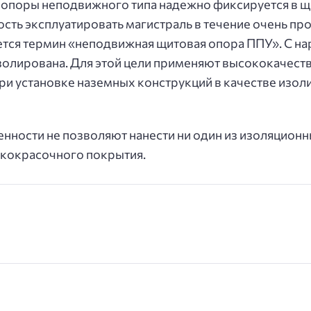
 опоры неподвижного типа надежно фиксируется в щ
ость эксплуатировать магистраль в течение очень пр
тся термин «неподвижная щитовая опора ППУ». С нар
золирована. Для этой цели применяют высококачест
При установке наземных конструкций в качестве из
бенности не позволяют нанести ни один из изоляцион
акокрасочного покрытия.