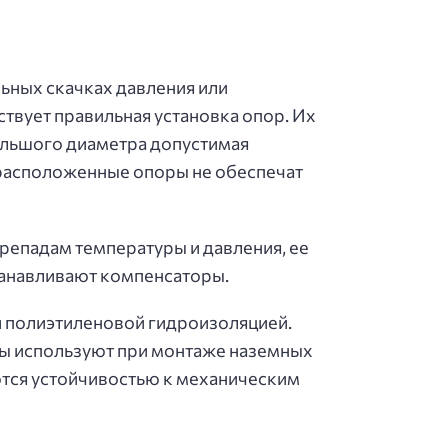
льных скачках давления или
твует правильная установка опор. Их
большого диаметра допустимая
о расположенные опоры не обеспечат
ерепадам температуры и давления, ее
анавливают компенсаторы.
и полиэтиленовой гидроизоляцией.
ы используют при монтаже наземных
тся устойчивостью к механическим