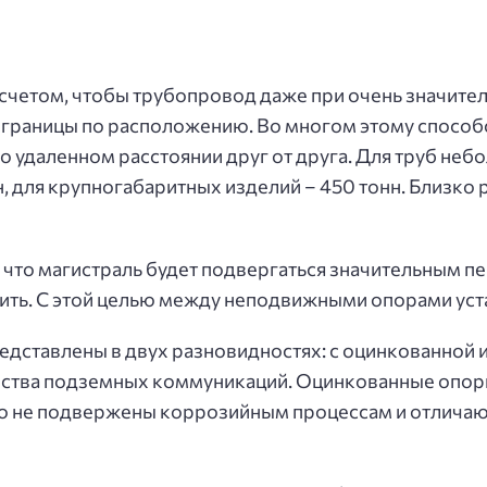
асчетом, чтобы трубопровод даже при очень значите
границы по расположению. Во многом этому способс
о удаленном расстоянии друг от друга. Для труб не
он, для крупногабаритных изделий – 450 тонн. Близк
, что магистраль будет подвергаться значительным п
ть. С этой целью между неподвижными опорами уст
дставлены в двух разновидностях: с оцинкованной 
йства подземных коммуникаций. Оцинкованные опор
но не подвержены коррозийным процессам и отличаю