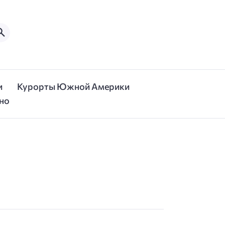
и
Курорты Южной Америки
но