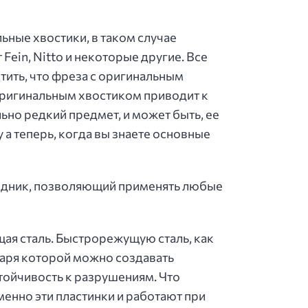
ные хвостики, в таком случае
ein, Nitto и некоторые другие. Все
тить, что фреза с оригинальным
 оригинальным хвостиком приводит к
но редкий предмет, и может быть, ее
у а теперь, когда вы знаете основные
ходник, позволяющий применять любые
ая сталь. Быстрорежущую сталь, как
одаря которой можно создавать
стойчивость к разрушениям. Что
менно эти пластинки и работают при