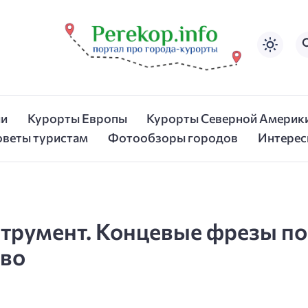
ии
Курорты Европы
Курорты Северной Америк
оветы туристам
Фотообзоры городов
Интерес
трумент. Концевые фрезы по
тво