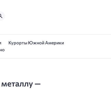
и
Курорты Южной Америки
но
 металлу —