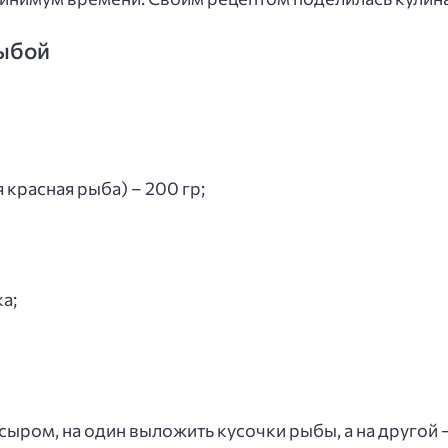
рыбой
красная рыба) – 200 гр;
а;
ыром, на один выложить кусочки рыбы, а на другой –