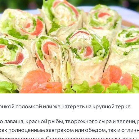
нкой соломкой или же натереть на крупной терке.
ого лаваша, красной рыбы, творожного сыра и зелени
как полноценным завтраком или обедом, так и отличн
 минимум времени. Своим рецептом поделилась кулин