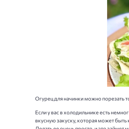
Огурец для начинки можно порезать то
Если у вас в холодильнике есть немн
вкусную закуску, которая может быть 
Делать ее очень просто, и это займет