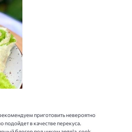
, рекомендуем приготовить невероятно
о подойдет в качестве перекуса.
арный блогер под ником angela_cook.