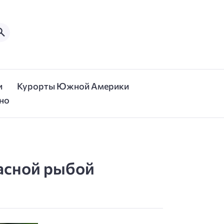
и
Курорты Южной Америки
но
расной рыбой