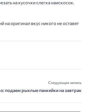
резать на кусочки слегка наискосок.
й на оригинал вкус никого не оставят
Следующая запись
во: подаем рыхлые панкейки на завтрак