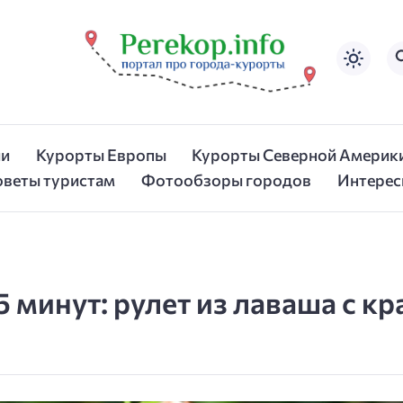
ии
Курорты Европы
Курорты Северной Америк
оветы туристам
Фотообзоры городов
Интерес
5 минут: рулет из лаваша с к