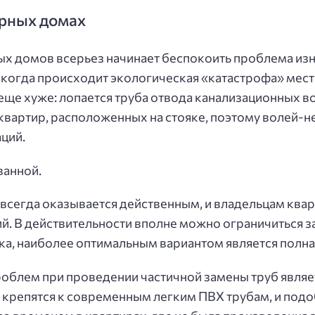
ирных домах
ых домов всерьез начинает беспокоить проблема из
, когда происходит экологическая «катастрофа» мест
ще хуже: лопается труба отвода канализационных во
вартир, расположенных на стояке, поэтому волей-н
ций.
ванной.
сегда оказывается действенным, и владельцам квар
. В действительности вполне можно ограничиться з
ика, наиболее оптимальным вариантом является полна
блем при проведении частичной замены труб являетс
х крепятся к современным легким ПВХ трубам, и подо