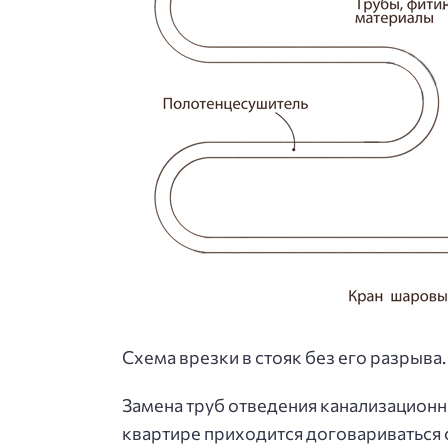
Схема врезки в стояк без его разрыва.
Замена труб отведения канализационны
квартире приходится договариваться с