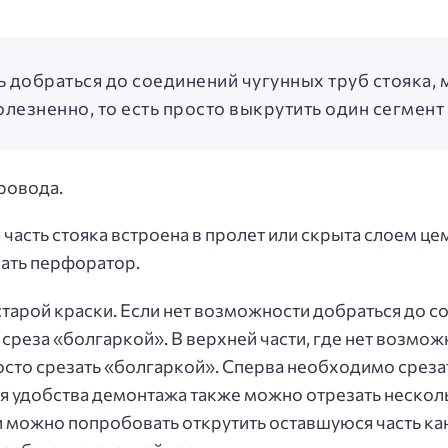
ь добраться до соединений чугунных труб стояка,
лезненно, то есть просто выкрутить один сегмент 
ровода.
часть стояка встроена в пролет или скрыта слоем це
ать перфоратор.
старой краски. Если нет возможности добраться до с
среза «болгаркой». В верхней части, где нет возмож
осто срезать «болгаркой». Сперва необходимо среза
для удобства демонтажа также можно отрезать несколь
 можно попробовать открутить оставшуюся часть кан