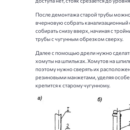
доступа нет, стояк срезается до уровн
После демонтажа старой трубы можно 
вчерновую собрать канализационный ст
собирать снизу вверх, начиная с тро
трубы с чугунным обрезком сверху.
Далее с помощью дрели нужно сделать 
хомуты на шпильках. Хомутов на шпил
поэтому нужно сверять их расположен
резиновыми манжетами, уделяя особен
крепится к старому чугунному.