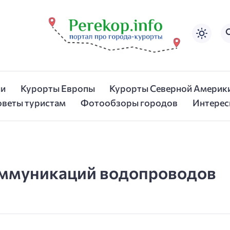
ии
Курорты Европы
Курорты Северной Америк
оветы туристам
Фотообзоры городов
Интерес
оммуникаций водопроводов