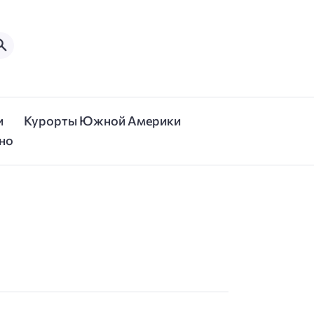
и
Курорты Южной Америки
но