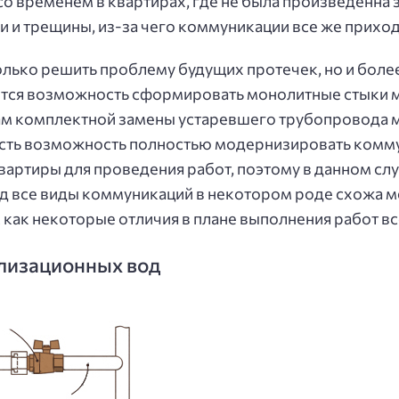
со временем в квартирах, где не была произведенна 
 и трещины, из-за чего коммуникации все же приход
олько решить проблему будущих протечек, но и боле
ется возможность сформировать монолитные стыки м
ам комплектной замены устаревшего трубопровода м
есть возможность полностью модернизировать коммун
квартиры для проведения работ, поэтому в данном сл
од все виды коммуникаций в некотором роде схожа м
 как некоторые отличия в плане выполнения работ вс
ализационных вод