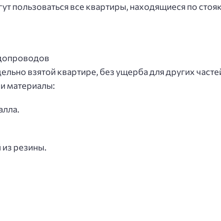
огут пользоваться все квартиры, находящиеся по стоя
ельно взятой квартире, без ущерба для других часте
и материалы:
алла.
 из резины.