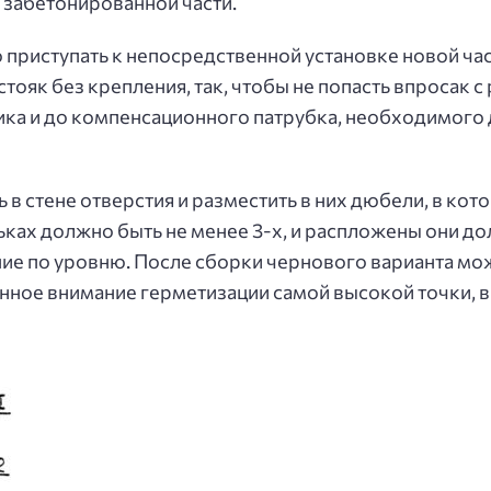
я забетонированной части.
приступать к непосредственной установке новой час
ояк без крепления, так, чтобы не попасть впросак 
йника и до компенсационного патрубка, необходимого
в стене отверстия и разместить в них дюбели, в кот
ьках должно быть не менее 3-х, и распложены они д
ие по уровню. После сборки чернового варианта можн
ное внимание герметизации самой высокой точки, в 