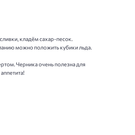
сливки, кладём сахар-песок.
еланию можно положить кубики льда.
ертом. Черника очень полезна для
аппетита!