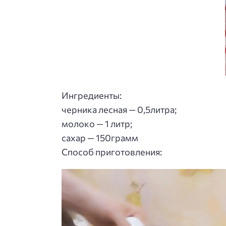
Ингредиенты:
черника лесная — 0,5литра;
молоко — 1 литр;
сахар — 150грамм
Способ приготовления
: