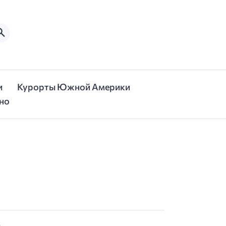
и
Курорты Южной Америки
но