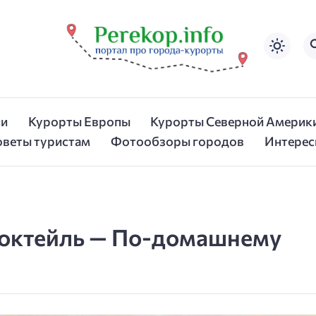
ии
Курорты Европы
Курорты Северной Америк
оветы туристам
Фотообзоры городов
Интерес
коктейль — По-домашнему